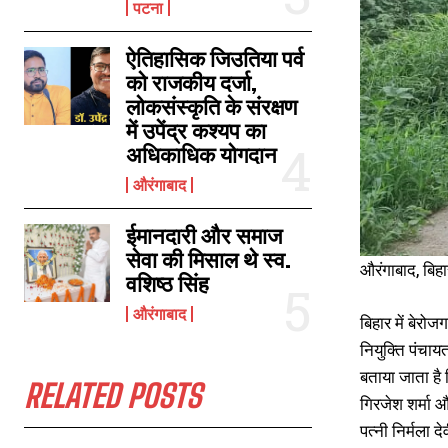
पटना
ऐतिहासिक जिउतिया पर्व
रफीगंज में वज्रपात का कहर, 2 सगे भाईयों की मौत, 1 की स्थिति गंभीर
को राजकीय दर्जा,
September 22, 2022
लोकसंस्कृति के संरक्षण
In "औरंगाबाद"
में उपेंद्र कश्यप का
अधिकाधिक योगदान
औरंगाबाद
ईमानदारी और समाज
सेवा की मिसाल थे स्व.
औरंगाबाद, बिह
वशिष्ठ सिंह
औरंगाबाद
बिहार में बेरो
नियुक्ति पंचाय
बताया जाता है 
RELATED POSTS
गिरजेश शर्मा औ
पत्नी निर्मला द