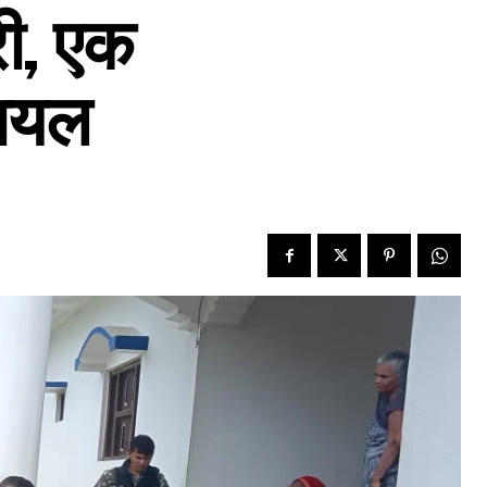
री, एक
घायल