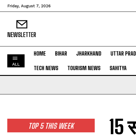
Friday, August 7, 2026
NEWSLETTER
HOME
BIHAR
JHARKHAND
UTTAR PRA
HOME
ALL
TECH NEWS
TOURISM NEWS
SAHITYA
BIHAR
JHARKHAND
UTTAR PRADESH
MADHYA PRADESH
INTERNATIONAL
15 स
NATIONAL NEWS
TOP 5 THIS WEEK
CRIME NEWS