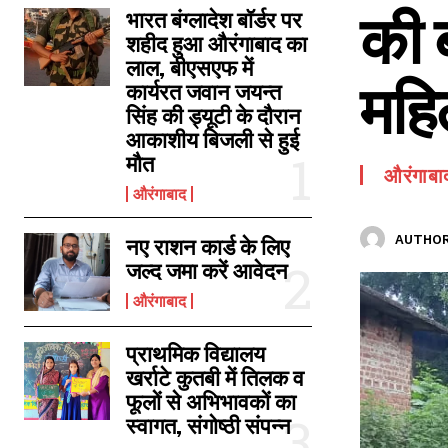
की 
SPORTS NEWS
भारत बंग्लादेश बॉर्डर पर
शहीद हुआ औरंगाबाद का
TECH NEWS
लाल, बीएसएफ में
महि
TOURISM NEWS
कार्यरत जवान जयन्त
सिंह की ड्यूटी के दौरान
SAHITYA
आकाशीय बिजली से हुई
मौत
औरंगाबा
औरंगाबाद
AUTHOR
नए राशन कार्ड के लिए
जल्द जमा करें आवेदन
औरंगाबाद
प्राथमिक विद्यालय
खर्राटे कुतबी में तिलक व
फूलों से अभिभावकों का
स्वागत, संगोष्ठी संपन्न