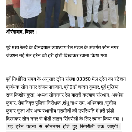
भारत ट्रेन की सौगात, सांसद और
शुरू तो सांसद और विधायक करेंगे
विधायक ने हरि झंडी दिखाकर किया
आंदोलन
रवाना
September 24, 2024
September 23, 2024
In "औरंगाबाद"
In "औरंगाबाद"
औरंगाबाद, बिहार।
पूर्व मध्य रेलवे के दीनदयाल उपाध्याय रेल मंडल के अंतर्गत सोन नगर
जंक्शन नई मेल ट्रेन को हरी झंडी दिखाकर रवाना किया गया।
बारुण में ट्रेन से कटकर युवक की मौत,
परिजनों ने लगाया पटीदार पर हत्या का
आरोप
पूर्व निर्धारित समय के अनुसार ट्रेन संख्या 03350 मेल ट्रेन का स्टेशन
February 12, 2023
प्रबंधक सोन नगर संजय पासवान, प्रो0डॉ चन्दन कुमार, पूर्व मुखिया
In "औरंगाबाद"
राज किशोर गुप्ता, अध्यक्ष सोननगर रेल यात्री कल्याण संस्थान, अवधेश
कुमार, सेवानिवृत्त पुलिस निरीक्षक ,शंभू नाथ राम, अधिवक्ता ,सुशील
कुमार गुप्ता और अन्य स्थानीय ग्रामीणों की उपस्थिति में हरी झंडी
दिखाकर सोन नगर से बीडी लाइन सिंगरौली के लिए रवाना किया गया ।
यह ट्रेन पटना से सोननगर होते हुए सिंगरौली तक जाएगी।