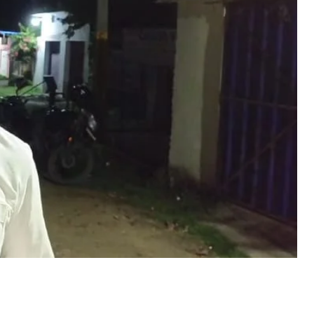
िपरा ग्राम स्थित ऐतिहासिक अष्टभुजी माता मंदिर को मिलेगा राजकीय दर्जा, अष्टभुजी
होत्सव में विधायक ने की घोषणा
ay 13, 2025
n "औरंगाबाद"