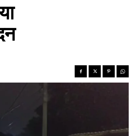
ाया
ेदन