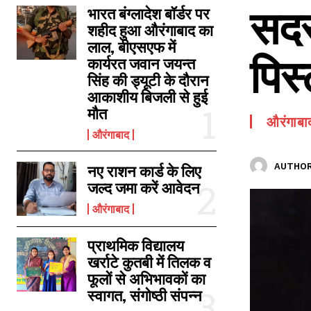
सदस
SPORTS NEWS
भारत बंग्लादेश बॉर्डर पर
शहीद हुआ औरंगाबाद का
TECH NEWS
लाल, बीएसएफ में
पिस्
TOURISM NEWS
कार्यरत जवान जयन्त
सिंह की ड्यूटी के दौरान
SAHITYA
आकाशीय बिजली से हुई
मौत
औरंगाबा
औरंगाबाद
AUTHOR
नए राशन कार्ड के लिए
जल्द जमा करें आवेदन
औरंगाबाद
प्राथमिक विद्यालय
खर्राटे कुतबी में तिलक व
फूलों से अभिभावकों का
स्वागत, संगोष्ठी संपन्न