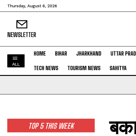
Thursday, August 6, 2026
NEWSLETTER
HOME
BIHAR
JHARKHAND
UTTAR PRA
HOME
ALL
TECH NEWS
TOURISM NEWS
SAHITYA
BIHAR
JHARKHAND
UTTAR PRADESH
MADHYA PRADESH
INTERNATIONAL
बकाय
NATIONAL NEWS
TOP 5 THIS WEEK
CRIME NEWS