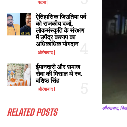
पटना
ऐतिहासिक जिउतिया पर्व
दाउदनगर में नामांकन शुरू, पहले दिन प्रखण्ड कार्यालय में 404, अनुमंडल कार्यालय में
को राजकीय दर्जा,
हुए 2 का नामांकन
लोकसंस्कृति के संरक्षण
September 30, 2021
में उपेंद्र कश्यप का
In "औरंगाबाद"
अधिकाधिक योगदान
औरंगाबाद
ईमानदारी और समाज
सेवा की मिसाल थे स्व.
वशिष्ठ सिंह
औरंगाबाद
औरंगाबाद, बिह
RELATED POSTS