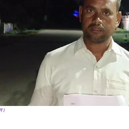
पैक्स चुनाव बिहार : नबीनगर के अंकोरहा से आगे हैं कमलेश मेहता!
प
November 24, 2024
म
In "औरंगाबाद"
M
I
ार।