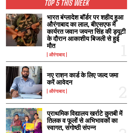
TOP 5 THIS WEEK
भारत बंग्लादेश बॉर्डर पर शहीद हुआ
औरंगाबाद का लाल, बीएसएफ में
कार्यरत जवान जयन्त सिंह की ड्यूटी
के दौरान आकाशीय बिजली से हुई
मौत
औरंगाबाद
नए राशन कार्ड के लिए जल्द जमा
करें आवेदन
औरंगाबाद
प्राथमिक विद्यालय खर्राटे कुतबी में
तिलक व फूलों से अभिभावकों का
स्वागत, संगोष्ठी संपन्न