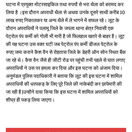
महिला का चेन छीनकर भाग रहे
कांड में 3 गिरफ्तार, 2 नाबालिग
घटना में प्रयुक्त मोटरसाइकिल तथा रुपयों से भरा थैला को बरामद कर
अपराधियों को 6 किलोमीटर तक पीछा
July 9, 2022
लिया है ।इस दौरान अपराधी थैला से अथवा उनके दूसरे साथी करीब 10
कर पकड़ा, पिस्टल और 7 कारतूस के
In "औरंगाबाद"
साथ, 3 अपराधी गिरफ्तार
लाख रुपए निकालकर या अन्य थैले में ले भागने में सफल रहे। लूट के
May 5, 2023
दौरान अपराधियों ने पलामू जिले के जपला थाना क्षेत्र निवासी एक
In "औरंगाबाद"
पेट्रोल पंप कर्मी को गोली भी मारी है जो फिलहाल खतरे से बाहर है। लूट
की यह घटना उस वक्त घटी जब पेट्रोल पंप कर्मी डीजल पेट्रोल के
रुपए जमा कराने कैश वैन से रोहतास जिले के डेहरी ऑन सोन स्थित बैंक
जा रहे थे। कैश वैन जैसे ही जीटी रोड पर पहुंची तभी पहले से घात लगाए
अपराधियों ने उस पर हमला कर दिया और इस घटना को अंजाम दिया।
खैरा नहर लूट कांड का पुलिस ने किया
अनुमंडल पुलिस पदाधिकारी ने बताया कि लूट की इस घटना में शामिल
उद्भेदन, सभी लुटेरे लूट के माल के साथ
गिरफ्तार
अपराधियों की धरपकड़ के लिए पूरे जिले की नाकेबंदी कर छापेमारी की
December 3, 2022
जा रही है |उन्होंने दावा किया कि इस घटना में शामिल अपराधियों को
In "औरंगाबाद"
शीघ्र ही पकड़ लिया जाएगा।