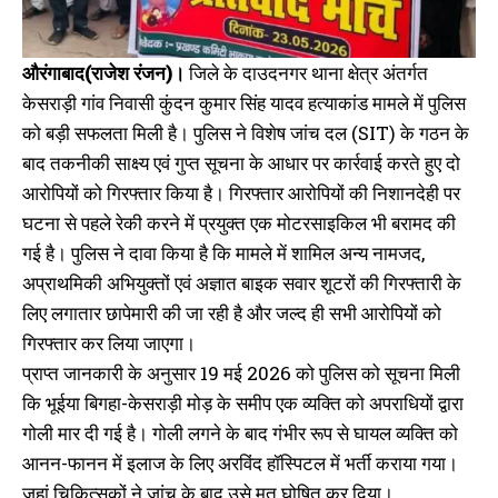
में हुई थी नबीनगर व्यापार मंडल अध्यक्ष
गिरफ्तार, टॉप टेन अपराधियों की लिस्ट
की हत्या, मामले में दो गिरफ्तार
में था शुमार
December 9, 2024
October 6, 2023
औरंगाबाद(राजेश रंजन)।
जिले के दाउदनगर थाना क्षेत्र अंतर्गत
In "औरंगाबाद"
In "औरंगाबाद"
केसराड़ी गांव निवासी कुंदन कुमार सिंह यादव हत्याकांड मामले में पुलिस
को बड़ी सफलता मिली है। पुलिस ने विशेष जांच दल (SIT) के गठन के
बाद तकनीकी साक्ष्य एवं गुप्त सूचना के आधार पर कार्रवाई करते हुए दो
आरोपियों को गिरफ्तार किया है। गिरफ्तार आरोपियों की निशानदेही पर
घटना से पहले रेकी करने में प्रयुक्त एक मोटरसाइकिल भी बरामद की
खैरा नहर लूट कांड का पुलिस ने किया
उद्भेदन, सभी लुटेरे लूट के माल के साथ
गई है। पुलिस ने दावा किया है कि मामले में शामिल अन्य नामजद,
गिरफ्तार
अप्राथमिकी अभियुक्तों एवं अज्ञात बाइक सवार शूटरों की गिरफ्तारी के
December 3, 2022
In "औरंगाबाद"
लिए लगातार छापेमारी की जा रही है और जल्द ही सभी आरोपियों को
गिरफ्तार कर लिया जाएगा।
प्राप्त जानकारी के अनुसार 19 मई 2026 को पुलिस को सूचना मिली
कि भूईया बिगहा-केसराड़ी मोड़ के समीप एक व्यक्ति को अपराधियों द्वारा
गोली मार दी गई है। गोली लगने के बाद गंभीर रूप से घायल व्यक्ति को
आनन-फानन में इलाज के लिए अरविंद हॉस्पिटल में भर्ती कराया गया।
जहां चिकित्सकों ने जांच के बाद उसे मृत घोषित कर दिया।