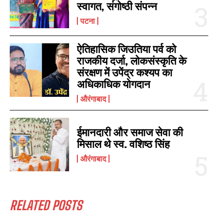
स्वागत, संगोष्ठी संपन्न
पटना
I WANT IN
ऐतिहासिक जिउतिया पर्व को
I've read and accept the
Privacy Policy
.
राजकीय दर्जा, लोकसंस्कृति के
संरक्षण में उपेंद्र कश्यप का
अधिकाधिक योगदान
औरंगाबाद
ईमानदारी और समाज सेवा की
मिसाल थे स्व. वशिष्ठ सिंह
औरंगाबाद
RELATED POSTS