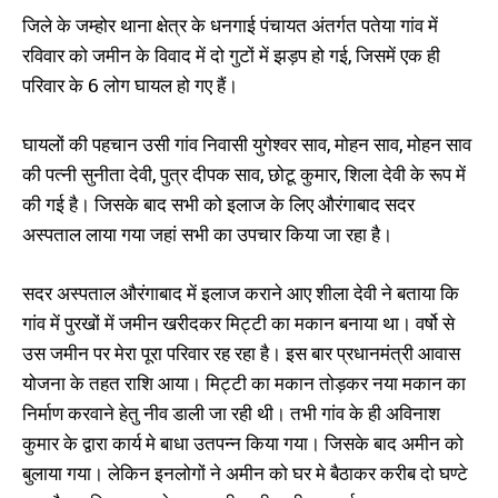
धंस गई गढ़ की मिट्टी, 1 मासूम बच्चे की
पड़ोसियों के बीच हिंसक झड़प, 4 महिला
जिले के जम्होर थाना क्षेत्र के धनगाई पंचायत अंतर्गत पतेया गांव में
मौत, 3 अन्य हुए घायल
समेत 9 घायल
October 17, 2022
October 22, 2022
रविवार को जमीन के विवाद में दो गुटों में झड़प हो गई, जिसमें एक ही
In "औरंगाबाद"
In "औरंगाबाद"
परिवार के 6 लोग घायल हो गए हैं।
घायलों की पहचान उसी गांव निवासी युगेश्वर साव, मोहन साव, मोहन साव
की पत्नी सुनीता देवी, पुत्र दीपक साव, छोटू कुमार, शिला देवी के रूप में
की गई है। जिसके बाद सभी को इलाज के लिए औरंगाबाद सदर
दो बसों में हुई आमने-सामने की टक्कर में
अस्पताल लाया गया जहां सभी का उपचार किया जा रहा है।
सड़क पर गिरे पैसेंजर को डम्फर ने
कुचला, 2 की मौत, कई हुए घायल
October 18, 2024
सदर अस्पताल औरंगाबाद में इलाज कराने आए शीला देवी ने बताया कि
In "औरंगाबाद"
गांव में पुरखों में जमीन खरीदकर मिट्टी का मकान बनाया था। वर्षो से
उस जमीन पर मेरा पूरा परिवार रह रहा है। इस बार प्रधानमंत्री आवास
योजना के तहत राशि आया। मिट्टी का मकान तोड़कर नया मकान का
निर्माण करवाने हेतु नीव डाली जा रही थी। तभी गांव के ही अविनाश
कुमार के द्वारा कार्य मे बाधा उतपन्न किया गया। जिसके बाद अमीन को
बुलाया गया। लेकिन इनलोगों ने अमीन को घर मे बैठाकर करीब दो घण्टे