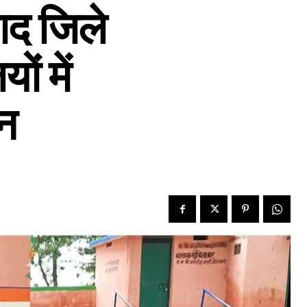
ाद जिले
ं में
न