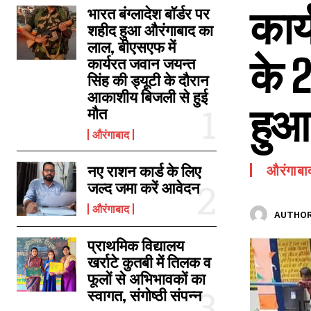
कार
SPORTS NEWS
भारत बंग्लादेश बॉर्डर पर
शहीद हुआ औरंगाबाद का
TECH NEWS
लाल, बीएसएफ में
के 2
TOURISM NEWS
कार्यरत जवान जयन्त
सिंह की ड्यूटी के दौरान
SAHITYA
आकाशीय बिजली से हुई
हुआ
मौत
औरंगाबाद
नए राशन कार्ड के लिए
औरंगाबा
जल्द जमा करें आवेदन
औरंगाबाद
AUTHOR
प्राथमिक विद्यालय
खर्राटे कुतबी में तिलक व
फूलों से अभिभावकों का
स्वागत, संगोष्ठी संपन्न