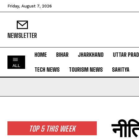
Friday, August 7, 2026
NEWSLETTER
HOME
BIHAR
JHARKHAND
UTTAR PRA
HOME
ALL
TECH NEWS
TOURISM NEWS
SAHITYA
BIHAR
JHARKHAND
UTTAR PRADESH
MADHYA PRADESH
INTERNATIONAL
नीत
NATIONAL NEWS
TOP 5 THIS WEEK
CRIME NEWS