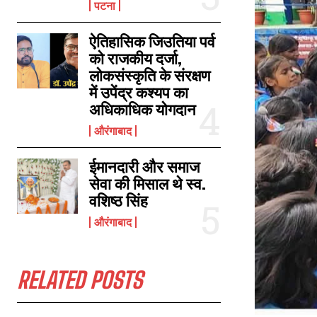
पटना
ऐतिहासिक जिउतिया पर्व
संकुल संरक्षकों, समन्वयको और प्रधानाध्यापकों का एक दिवसीय प्रशिक्षण सम्पन्न
को राजकीय दर्जा,
December 12, 2023
लोकसंस्कृति के संरक्षण
In "औरंगाबाद"
में उपेंद्र कश्यप का
अधिकाधिक योगदान
औरंगाबाद
ईमानदारी और समाज
सेवा की मिसाल थे स्व.
वशिष्ठ सिंह
औरंगाबाद
RELATED POSTS