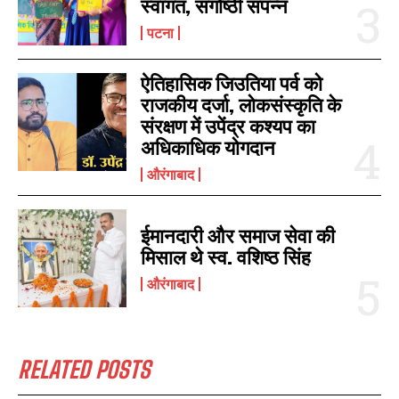
स्वागत, संगोष्ठी संपन्न
पटना
ऐतिहासिक जिउतिया पर्व को
राजकीय दर्जा, लोकसंस्कृति के
संरक्षण में उपेंद्र कश्यप का
अधिकाधिक योगदान
औरंगाबाद
I WANT IN
I've read and accept the
Privacy Policy
.
ईमानदारी और समाज सेवा की
मिसाल थे स्व. वशिष्ठ सिंह
औरंगाबाद
RELATED POSTS