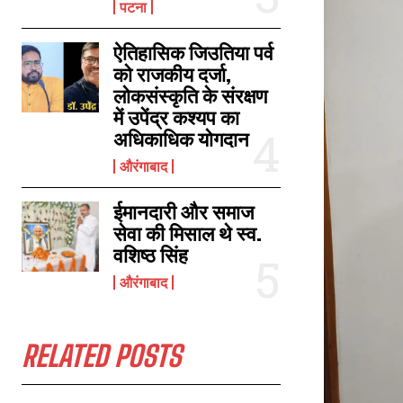
पटना
ऐतिहासिक जिउतिया पर्व
डीएवी की छात्रा भानुप्रिया ने 10 वीं बोर्ड में लाया 92 प्रतिशत अंक, लगा बधाइयों का
को राजकीय दर्जा,
तांता
लोकसंस्कृति के संरक्षण
July 23, 2022
में उपेंद्र कश्यप का
In "औरंगाबाद"
अधिकाधिक योगदान
औरंगाबाद
ईमानदारी और समाज
सेवा की मिसाल थे स्व.
वशिष्ठ सिंह
औरंगाबाद
RELATED POSTS