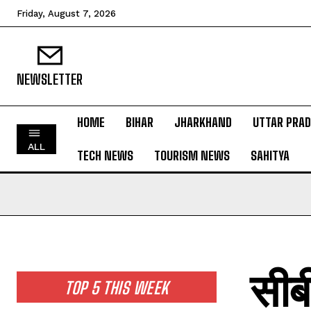
Friday, August 7, 2026
NEWSLETTER
HOME
BIHAR
JHARKHAND
UTTAR PRA
HOME
ALL
TECH NEWS
TOURISM NEWS
SAHITYA
BIHAR
JHARKHAND
UTTAR PRADESH
MADHYA PRADESH
INTERNATIONAL
सीबी
NATIONAL NEWS
TOP 5 THIS WEEK
CRIME NEWS