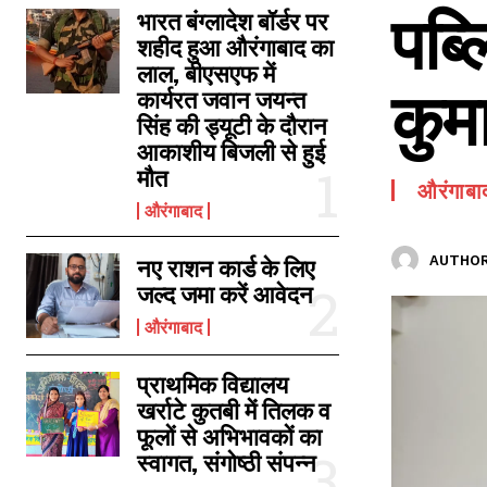
पब्
SPORTS NEWS
भारत बंग्लादेश बॉर्डर पर
शहीद हुआ औरंगाबाद का
TECH NEWS
लाल, बीएसएफ में
कुमा
TOURISM NEWS
कार्यरत जवान जयन्त
सिंह की ड्यूटी के दौरान
SAHITYA
आकाशीय बिजली से हुई
मौत
औरंगाबा
औरंगाबाद
AUTHOR
नए राशन कार्ड के लिए
जल्द जमा करें आवेदन
औरंगाबाद
प्राथमिक विद्यालय
खर्राटे कुतबी में तिलक व
फूलों से अभिभावकों का
स्वागत, संगोष्ठी संपन्न