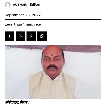
SPORTS NEWS
Editor
AUTHOR:
TECH NEWS
September 28, 2022
TOURISM NEWS
read
Less than 1
min.
SAHITYA
SEE PRICING
औरंगाबाद, बिहार।
नए राशन कार्ड के लिए जल्द जमा करें
मैडम, मैनेजर और किरानी, मिलकर करते