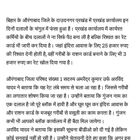
आवेदन
थे खेल, 2 हजार रुपये लेते विजिलेंस के
July 29, 2026
हत्थे चढ़ा किरानी
In "औरंगाबाद"
January 20, 2026
बिहार के औरंगाबाद जिले के दाउदनगर प्रखंड में प्रखंड कार्यालय इन
In "औरंगाबाद"
दिनों दलालों के चंगुल में फंसा हुआ है। प्रखंड कार्यालय में कार्यरत
कर्मियों के बीच दलालों ने ना सिर्फ पैठ बना ली है बल्कि रिश्वत का रेट
कार्ड भी जारी कर दिया है। जहां इंदिरा आवास के लिए 25 हजार रुपए
की रिश्वत देनी होती है, वहीं गरीबों के राशन कार्ड बनाने के लिए भी 3
हजार रुपए का रेट खोल दिया गया है।
जमीन मामले में हो रहे भ्रष्टाचार पर
विधायक गरम, सीओ ऑफिस के बाहर बैठे
धरने पर, रिश्वत की रेट लिस्ट चिपकाने
औरंगाबाद जिला परिषद संख्या 1 सदस्य अमरेंद्र कुमार उर्फ अरविंद
की मांग
May 22, 2025
यादव ने बताया कि यह रेट लंबे समय से चला आ रहा है। जिससे गरीबों
In "औरंगाबाद"
का लगातार शोषण किया जा रहा है। उन्होंने बताया कि गुंजन नाम का
एक दलाल है जो पूरे ब्लॉक में हावी है और घूम घूम कर इंदिरा आवास के
और राशन कार्ड के मजबूर गरीबों से वसूली का काम करता है। गुंजन
कभी भी आपको ब्लॉक कार्यालय में ही बैठा मिल जायेगा।
अरविंद यादव ने बताया कि इसकी सूचना बीडीओ को दी गई है लेकिन
कोई सुनवाई नहीं हो रही है। उन्होंने चेतावनी देते हुए कहा कि अगर इस