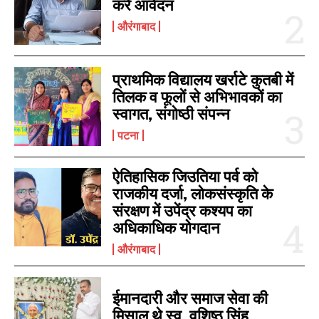
करें आवेदन
औरंगाबाद
प्राथमिक विद्यालय खर्राटे कुतबी में
तिलक व फूलों से अभिभावकों का
स्वागत, संगोष्ठी संपन्न
पटना
ऐतिहासिक जिउतिया पर्व को
राजकीय दर्जा, लोकसंस्कृति के
संरक्षण में उपेंद्र कश्यप का
अधिकाधिक योगदान
औरंगाबाद
ईमानदारी और समाज सेवा की
मिसाल थे स्व. वशिष्ठ सिंह