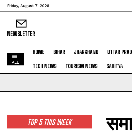
Friday, August 7, 2026
NEWSLETTER
HOME
BIHAR
JHARKHAND
UTTAR PRA
HOME
ALL
TECH NEWS
TOURISM NEWS
SAHITYA
BIHAR
JHARKHAND
UTTAR PRADESH
MADHYA PRADESH
INTERNATIONAL
समाध
NATIONAL NEWS
TOP 5 THIS WEEK
CRIME NEWS