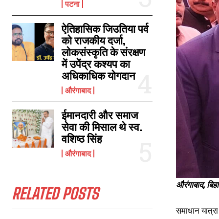
पटना
ऐतिहासिक जिउतिया पर्व
टीईटी अभ्यर्थियों ने मुख्यमंत्री के सामने की नारेबाजी, बैनर दिखाकर की शिक्षक बहाली की
को राजकीय दर्जा,
मांग
लोकसंस्कृति के संरक्षण
February 14, 2023
में उपेंद्र कश्यप का
In "औरंगाबाद"
अधिकाधिक योगदान
औरंगाबाद
ईमानदारी और समाज
सेवा की मिसाल थे स्व.
वशिष्ठ सिंह
औरंगाबाद
औरंगाबाद, बिह
RELATED POSTS
समाधान यात्रा 