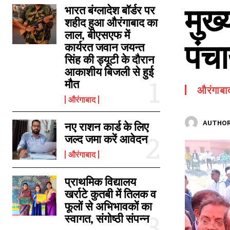
मुख्
SPORTS NEWS
भारत बंग्लादेश बॉर्डर पर
शहीद हुआ औरंगाबाद का
TECH NEWS
लाल, बीएसएफ में
पंच
TOURISM NEWS
कार्यरत जवान जयन्त
सिंह की ड्यूटी के दौरान
SAHITYA
आकाशीय बिजली से हुई
मौत
औरंगाबा
औरंगाबाद
AUTHOR
नए राशन कार्ड के लिए
जल्द जमा करें आवेदन
औरंगाबाद
प्राथमिक विद्यालय
खर्राटे कुतबी में तिलक व
फूलों से अभिभावकों का
स्वागत, संगोष्ठी संपन्न