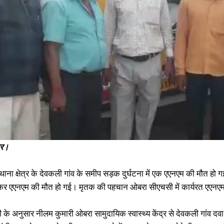
जुलाई में थी बहन की शादी, ससुराल जा रहे युवक की अज्ञात वाहन से टकराकर हुई मौत
स
May 10, 2024
भ
In "औरंगाबाद"
F
I
ार।
ाना क्षेत्र के देवकली गांव के समीप सड़क दुर्घटना में एक एएनएम की मौत हो 
कर एएनएम की मौत हो गई। मृतक की पहचान ओबरा सीएचसी में कार्यरत एएनएम नी
ी के अनुसार नीलम कुमारी ओबरा सामुदायिक स्वास्थ्य केंद्र से देवकली गांव दव