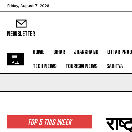
Friday, August 7, 2026
NEWSLETTER
HOME
BIHAR
JHARKHAND
UTTAR PRA
HOME
ALL
TECH NEWS
TOURISM NEWS
SAHITYA
BIHAR
JHARKHAND
UTTAR PRADESH
MADHYA PRADESH
INTERNATIONAL
राष्
NATIONAL NEWS
TOP 5 THIS WEEK
CRIME NEWS