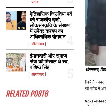
पटना
ऐतिहासिक जिउतिया पर्व
अप्रैल में थी बेटी की शादी, खरीददारी करने जा रहे पति पत्नी को ट्रक ने कुचला, पत्नी
को राजकीय दर्जा,
की हुई मौत, परिवार में कोहराम
लोकसंस्कृति के संरक्षण
February 20, 2024
में उपेंद्र कश्यप का
In "औरंगाबाद"
अधिकाधिक योगदान
औरंगाबाद
ईमानदारी और समाज
सेवा की मिसाल थे स्व.
वशिष्ठ सिंह
औरंगाबाद, बिह
औरंगाबाद
जिले के ओबरा थ
की चपेट में आ
RELATED POSTS
प्राप्त जानकार