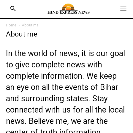
Technology
Technology
रेडमी ने 9000 में लॉन्च किया 5G, तगड़ा कैमरा क्वालिटी के साथ
रेडमी ने 9000 में लॉन्च किया 5G, तगड़ा कैमरा क्वालिटी के साथ
Home
About me
About me
Menu
Menu
In the world of news, it is our goal
HOME
औरंगाबाद
औरंगाबाद
BIHAR
to give complete news with
पटना
पटना
JHARKHAND
complete information. We keep
रोहतास
रोहतास
UTTAR PRADESH
an eye on all the events of Bihar
पलामू
पलामू
MADHYA PRADESH
and surrounding states. Stay
गया
गया
INTERNATIONAL
connected with us for all the local
NATIONAL NEWS
news. Believe me, we are the
CRIME NEWS
center of truth information.