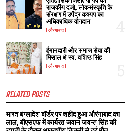
ऐतिहासिक जिउतिया पर्व को
I WANT IN
राजकीय दर्जा, लोकसंस्कृति के
संरक्षण में उपेंद्र कश्यप का
I've read and accept the
Privacy Policy
.
अधिकाधिक योगदान
औरंगाबाद
ईमानदारी और समाज सेवा की
मिसाल थे स्व. वशिष्ठ सिंह
औरंगाबाद
RELATED POSTS
भारत बंग्लादेश बॉर्डर पर शहीद हुआ औरंगाबाद का
लाल, बीएसएफ में कार्यरत जवान जयन्त सिंह की
ड्यूटी के दौरान आकाशीय बिजली से हुई मौत