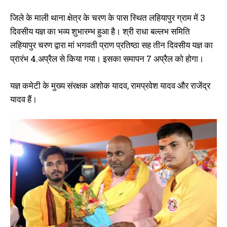
में भागवत सप्ताह यज्ञ जारी, 17 अप्रैल
महायज्ञ का आयोजन
को होगा पूर्णाहुति
January 22, 2023
जिले के माली थाना क्षेत्र के चरण के पास स्थित लहियापुर ग्राम में 3
April 15, 2026
In "औरंगाबाद"
दिवसीय यज्ञ का भव्य शुभारम्भ हुआ है। श्री राधा बल्लभ समिति
In "औरंगाबाद"
लहियापुर चरण द्वारा मां भगवती प्राण प्रतिष्ठा सह तीन दिवसीय यज्ञ का
प्रारंभ 4.अप्रैल से किया गया। इसका समापन 7 अप्रैल को होगा।
यज्ञ कमेटी के मुख्य संरक्षक अशोक यादव, रामप्रवेश यादव और राजेंद्र
यादव हैं।
अंकोरहा में तीन दिवसीय नाटक का हुआ
आयोजन, पहला दिन ‘कलयुग के पंच’
नाटक का हुआ मंचन
November 3, 2022
In "औरंगाबाद"