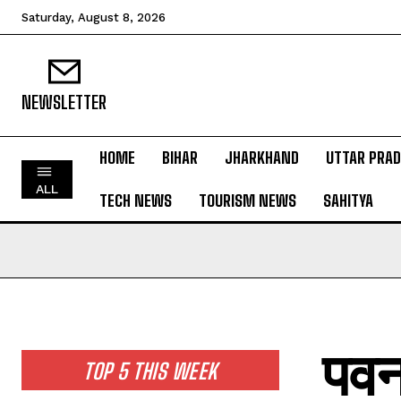
Saturday, August 8, 2026
NEWSLETTER
HOME
BIHAR
JHARKHAND
UTTAR PRA
HOME
ALL
TECH NEWS
TOURISM NEWS
SAHITYA
BIHAR
JHARKHAND
UTTAR PRADESH
MADHYA PRADESH
INTERNATIONAL
पवन 
NATIONAL NEWS
TOP 5 THIS WEEK
CRIME NEWS