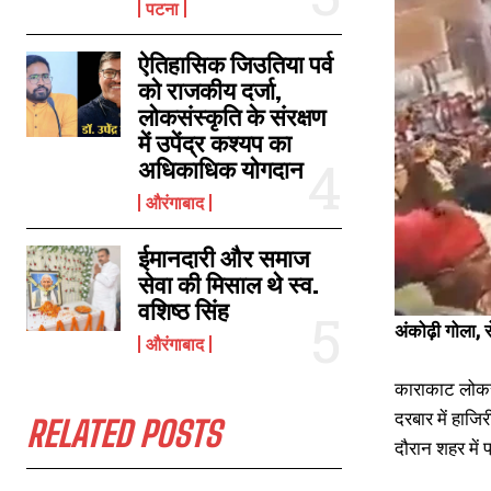
पटना
ऐतिहासिक जिउतिया पर्व
काराकाट लोकसभा क्षेत्र में कर रहे हैं रोड शो,पवन सिंह के रोड शो में भारी संख्या में हुई
को राजकीय दर्जा,
भीड़
लोकसंस्कृति के संरक्षण
April 24, 2024
में उपेंद्र कश्यप का
In "औरंगाबाद"
अधिकाधिक योगदान
औरंगाबाद
ईमानदारी और समाज
सेवा की मिसाल थे स्व.
वशिष्ठ सिंह
अंकोढ़ी गोला, 
औरंगाबाद
काराकाट लोकसभा
दरबार में हाज
RELATED POSTS
दौरान शहर में