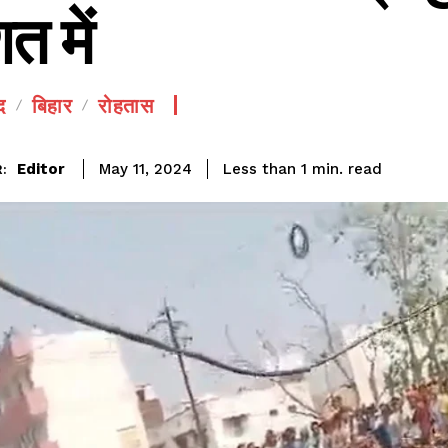
त में
द
बिहार
रोहतास
read
Editor
Less than 1
min.
May 11, 2024
:
SEE PRICING
प
A
I