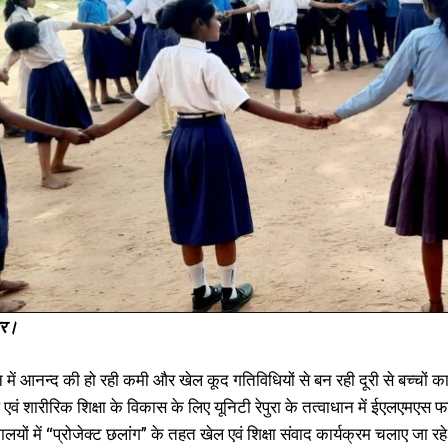
अब ग्रामीण बच्चे बनेंगे और स्मार्ट, टोला सेवक और तालीमी मरकज़ सदस्यों को दी गई
स
मोहल्ला क्लासेस की ट्रेनिंग
ज
May 5, 2023
J
In "औरंगाबाद"
I
ार।
न में आनन्द की हो रही कमी और खेल कूद गतिविधियों से बन रही दूरी से बच्चों
खेल एवं शारीरिक शिक्षा के विकास के लिए यूनिटी रेपुरा के तत्वाधान में ईएलए
ालयों में “प्रोजेक्ट छलांग” के तहत खेल एवं शिक्षा संवाद कार्यक्रम चलाए जा रहे 