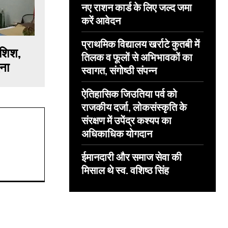
नए राशन कार्ड के लिए जल्द जमा
करें आवेदन
प्राथमिक विद्यालय खर्राटे कुतबी में
ोशिश,
तिलक व फूलों से अभिभावकों का
ेना
स्वागत, संगोष्ठी संपन्न
ऐतिहासिक जिउतिया पर्व को
राजकीय दर्जा, लोकसंस्कृति के
संरक्षण में उपेंद्र कश्यप का
अधिकाधिक योगदान
ईमानदारी और समाज सेवा की
मिसाल थे स्व. वशिष्ठ सिंह