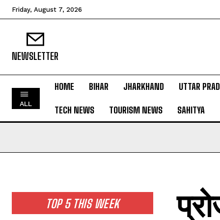
Friday, August 7, 2026
NEWSLETTER
HOME
BIHAR
JHARKHAND
UTTAR PRA
HOME
ALL
TECH NEWS
TOURISM NEWS
SAHITYA
BIHAR
JHARKHAND
UTTAR PRADESH
MADHYA PRADESH
INTERNATIONAL
प्र
NATIONAL NEWS
TOP 5 THIS WEEK
CRIME NEWS