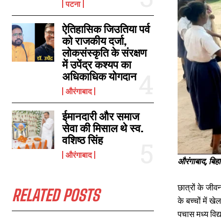
पटना
ऐतिहासिक जिउतिया पर्व
पुस्तक, ड्रेस और री एडमिशन के नाम पर प्राइवेट स्कूलों की नहीं चलेगी मनमानी, जारी
को राजकीय दर्जा,
करना होगा प्रकाशक की लिस्ट
लोकसंस्कृति के संरक्षण
April 13, 2026
में उपेंद्र कश्यप का
In "औरंगाबाद"
अधिकाधिक योगदान
औरंगाबाद
ईमानदारी और समाज
सेवा की मिसाल थे स्व.
वशिष्ठ सिंह
औरंगाबाद
औरंगाबाद, बिह
छात्रों के जीव
RELATED POSTS
के बच्चों में 
पचास मध्य विद्य