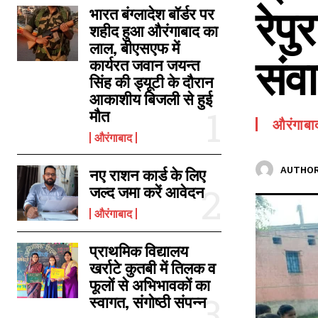
रेपु
SPORTS NEWS
भारत बंग्लादेश बॉर्डर पर
शहीद हुआ औरंगाबाद का
TECH NEWS
लाल, बीएसएफ में
संव
TOURISM NEWS
कार्यरत जवान जयन्त
सिंह की ड्यूटी के दौरान
SAHITYA
आकाशीय बिजली से हुई
मौत
औरंगाबा
औरंगाबाद
AUTHOR
नए राशन कार्ड के लिए
जल्द जमा करें आवेदन
औरंगाबाद
प्राथमिक विद्यालय
खर्राटे कुतबी में तिलक व
फूलों से अभिभावकों का
स्वागत, संगोष्ठी संपन्न