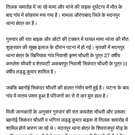
हुई आमने सामने की टक्कर, 2 सवार की
टक्कर, 2 सवारों की हुई मौत
तिलक समारोह में जा रहे मामा और भांजे की सड़क दुर्घटना में मौत के
मौत, 1 गम्भीर रूप से घायल
November 17, 2024
May 28, 2023
In "औरंगाबाद"
बाद गांव में कोहराम मच गया है। मामला औरंगाबाद जिले के मदनपुर
In "औरंगाबाद"
थाना क्षेत्र का है।
गुरुवार की रात बाइक और ऑटो की टक्कर में घायल मामा भांजा की मौत
शुक्रवार की सुबह इलाज के दौरान पटना में हो गई। मृतकों में मदनपुर
थाना क्षेत्र के खिरियावा गांव निवासी कृष्ण चौधरी के पुत्र 27 वर्षीय
कमलेश चौधरी व शेरघाटी अकबरपुर निवासी सिकंदर चौधरी के पुत्र 11
तिलक समारोह में शामिल होने आए शख्स
वर्षीय लड्डू कुमार शामिल है।
को बेलगाम बाइक सवार ने मारी टक्कर,
हुई मौत
जबकि बहनोई सिकंदर चौधरी की हालत गंभीर बनी हुई है। घटना के बाद
April 20, 2024
In "औरंगाबाद"
गांव में मातम पसरा हुआ है परिजनों का रो रो कर बुरा हाल है।
मिली जानकारी के अनुसार गुरुवार की रात कमलेश चौधरी और उसका
बहनोई सिकंदर चौधरी व भगिना लड्डू कुमार बाइक से तिलक समारोह में
शामिल होने बारुण जा रहे थे। मदनपुर थाना क्षेत्र के शिवराजपुर मोड़ के