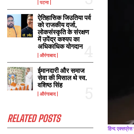
पटना
ऐतिहासिक जिउतिया पर्व
पटना कैनाल पर पुल और सम्पर्क पथ की सांसद से की मांग
को राजकीय दर्जा,
May 7, 2025
लोकसंस्कृति के संरक्षण
In "औरंगाबाद"
में उपेंद्र कश्यप का
अधिकाधिक योगदान
औरंगाबाद
ईमानदारी और समाज
सेवा की मिसाल थे स्व.
वशिष्ठ सिंह
औरंगाबाद
RELATED POSTS
हिन्द एक्सप्रेस