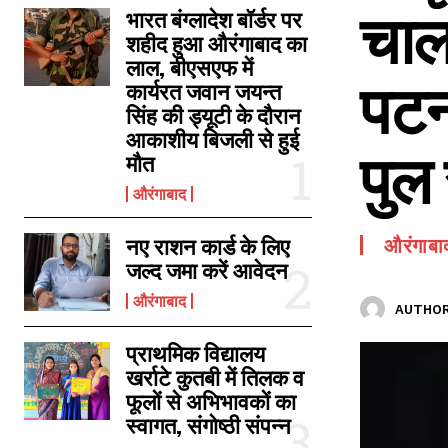
चाल
SPORTS NEWS
भारत बंग्लादेश बॉर्डर पर
शहीद हुआ औरंगाबाद का
TECH NEWS
लाल, बीएसएफ में
पटन
TOURISM NEWS
कार्यरत जवान जयन्त
सिंह की ड्यूटी के दौरान
SAHITYA
आकाशीय बिजली से हुई
पुल 
मौत
औरंगाबाद
नए राशन कार्ड के लिए
औरंगाबा
जल्द जमा करें आवेदन
औरंगाबाद
AUTHOR
प्राथमिक विद्यालय
खर्राटे कुतबी में तिलक व
फूलों से अभिभावकों का
स्वागत, संगोष्ठी संपन्न