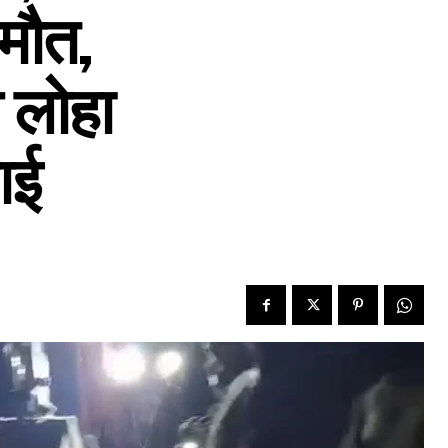
मौत,
 लोहा
ाई