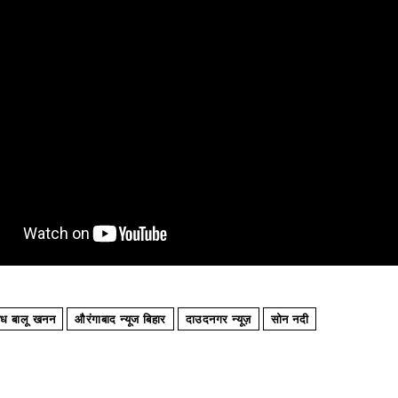
ैध बालू खनन
औरंगाबाद न्यूज बिहार
दाउदनगर न्यूज़
सोन नदी