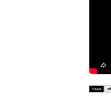
TAGS
अव