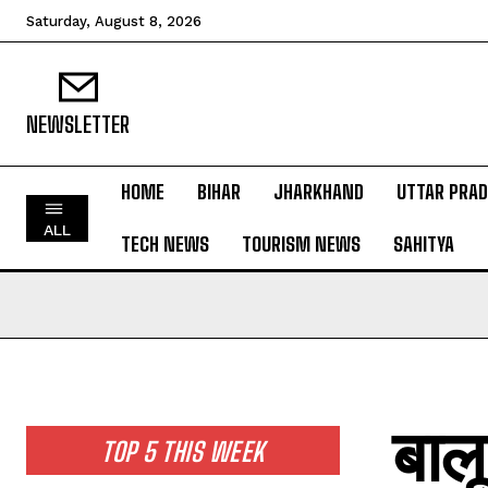
Saturday, August 8, 2026
NEWSLETTER
HOME
BIHAR
JHARKHAND
UTTAR PRA
HOME
ALL
TECH NEWS
TOURISM NEWS
SAHITYA
BIHAR
JHARKHAND
UTTAR PRADESH
MADHYA PRADESH
INTERNATIONAL
बालू
NATIONAL NEWS
TOP 5 THIS WEEK
CRIME NEWS