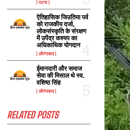
पटना
ऐतिहासिक जिउतिया पर्व
तुतला भवानी से लौट रहे दो बाइक सवार की सड़क दुर्घटना में हुई मौत, एक गंभीर रूप से
को राजकीय दर्जा,
घायल
लोकसंस्कृति के संरक्षण
February 21, 2024
में उपेंद्र कश्यप का
In "औरंगाबाद"
अधिकाधिक योगदान
औरंगाबाद
ईमानदारी और समाज
सेवा की मिसाल थे स्व.
वशिष्ठ सिंह
औरंगाबाद
RELATED POSTS