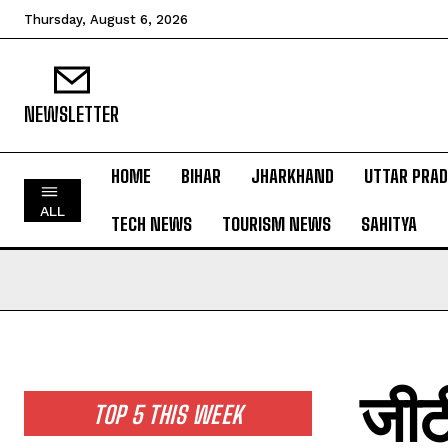
Thursday, August 6, 2026
NEWSLETTER
HOME
BIHAR
JHARKHAND
UTTAR PRA
HOME
ALL
TECH NEWS
TOURISM NEWS
SAHITYA
BIHAR
JHARKHAND
UTTAR PRADESH
MADHYA PRADESH
INTERNATIONAL
जीट
NATIONAL NEWS
TOP 5 THIS WEEK
CRIME NEWS