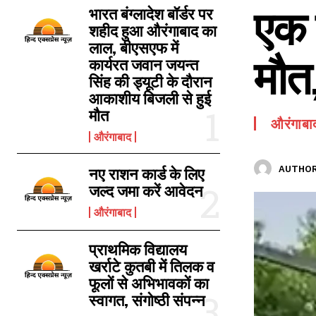
एक ह
SPORTS NEWS
भारत बंग्लादेश बॉर्डर पर
शहीद हुआ औरंगाबाद का
TECH NEWS
लाल, बीएसएफ में
मौत
TOURISM NEWS
कार्यरत जवान जयन्त
सिंह की ड्यूटी के दौरान
SAHITYA
आकाशीय बिजली से हुई
मौत
औरंगाबा
औरंगाबाद
AUTHOR
नए राशन कार्ड के लिए
जल्द जमा करें आवेदन
औरंगाबाद
प्राथमिक विद्यालय
खर्राटे कुतबी में तिलक व
फूलों से अभिभावकों का
स्वागत, संगोष्ठी संपन्न