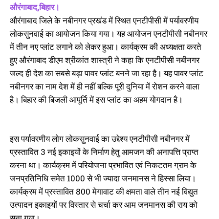
नबीनगर, तीन नए प्रोजेक्ट जल्द होंगे
उत्पादन करेगा एनटीपीसी बीआरबीसीएल,
औरंगाबाद,बिहार।
शुरू
22 मेगावाट की यूनिट लगाने की तैयारी,
औरंगाबाद जिले के नबीनगर प्रखंड में स्थित एनटीपीसी में पर्यावरणीय
October 29, 2024
बढ़ेंगे रोजगार के अवसर
In "औरंगाबाद"
October 14, 2024
लोकसुनवाई का आयोजन किया गया। यह आयोजन एनटीपीसी नबीनगर
In "औरंगाबाद"
में तीन नए प्लांट लगाने को लेकर हुआ। कार्यक्रम की अध्यक्षता करते
हुए औरंगाबाद डीएम श्रीकांत शास्त्री ने कहा कि एनटीपीसी नबीनगर
जल्द ही देश का सबसे बड़ा पावर प्लांट बनने जा रहा है। यह पावर प्लांट
नबीनगर का नाम देश में ही नहीं बल्कि पूरी दुनिया में रोशन करने वाला
है। बिहार की बिजली आपूर्ति में इस प्लांट का अहम योगदान है।
नबीनगर में एनटीपीसी स्टेज-II निर्माण
कार्य तेज, 2029 से नई इकाइयों से
होगा बिजली उत्पादन, देश में बिजली
उत्पादन में दूसरे स्थान पर होगा नबीनगर
इस पर्यावरणीय लोग लोकसुनवाई का उद्देश्य एनटीपीसी नबीनगर में
May 19, 2026
प्रस्तावित 3 नई इकाइयों के निर्माण हेतु आमजन की अनापत्ति प्राप्त
In "औरंगाबाद"
करना था। कार्यक्रम में परियोजना प्रभावित एवं निकटतम ग्राम के
जनप्रतिनिधि समेत 1000 से भी ज्यादा जनमानस ने हिस्सा लिया।
कार्यक्रम में प्रस्तावित 800 मेगावाट की क्षमता वाले तीन नई विद्युत
उत्पादन इकाइयों पर विस्तार से चर्चा कर आम जनमानस की राय को
सुना गया।