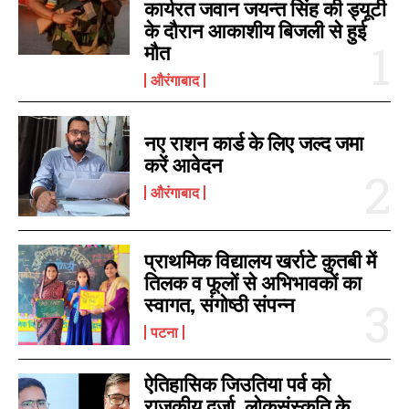
कार्यरत जवान जयन्त सिंह की ड्यूटी
के दौरान आकाशीय बिजली से हुई
मौत
औरंगाबाद
I WANT IN
नए राशन कार्ड के लिए जल्द जमा
करें आवेदन
I've read and accept the
Privacy Policy
.
औरंगाबाद
प्राथमिक विद्यालय खर्राटे कुतबी में
तिलक व फूलों से अभिभावकों का
स्वागत, संगोष्ठी संपन्न
पटना
ऐतिहासिक जिउतिया पर्व को
राजकीय दर्जा, लोकसंस्कृति के