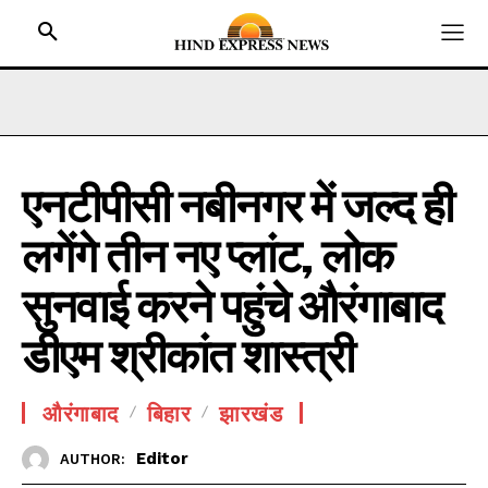
एनटीपीसी नबीनगर में जल्द ही
HOME
लगेंगे तीन नए प्लांट, लोक
BIHAR
JHARKHAND
सुनवाई करने पहुंचे औरंगाबाद
UTTAR PRADESH
डीएम श्रीकांत शास्त्री
MADHYA PRADESH
INTERNATIONAL
औरंगाबाद
बिहार
झारखंड
NATIONAL NEWS
Editor
AUTHOR:
CRIME NEWS