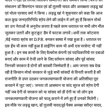
लगा रही है स्मार्ट मीटर–डॉ चंदन कुमार
अपना उम्मीदवार, राजद कार्यकर्ता जन
संचालन डॉ शिवनंदन यादव एवं डॉ तुलसी यादव और अध्यक्षता लड्डू खां
October 1, 2024
संवाद कार्यक्रम में जुटे दिग्गज नेताओं
In "औरंगाबाद"
कर दी मांग
एवं भोला प्रसाद वर्मा ने किया। लड्डू खां ने शुक्रवार को कहा कि आज
January 17, 2024
कल कुछ जनप्रतिनिधि श्रेय लेने की लाईन में लगे हुए हैं किसान मोर्चा
In "औरंगाबाद"
का उन नेताओं से अनुरोध करता है पहले काम धरातल पर सभी लोग मील
जुलकर उतारें और कुटकूट डैम में फाटक लगावें।अभी तक कोटवारा
,चेई नवादा ब्रांच का D.P.R. बनकर बक्सा में रखा हुआ है। धरातल पर
एक ईंच भी काम नहीं हुआ है लाईनिंग काम भी अभी दस परसेन्ट भी नहीं
हुआ है। इन सब कामों के लिए वैल्कोस कंपनी एवं पदधिकारियो पर दबाओ
डीके बॉस सरकार चला रहे हैं, कौन है
डीके बॉस जल्द खुलासा करेंगे तेजस्वी
बनाएं और काम में तेजी लाने के लिए वर्तमान सांसद और पूर्व सांसद
यादव
जिनकी सरकार है दोनों की बराबरी जिम्मेवारी है। आम जनता सब देख
January 20, 2025
रही है किसान मोर्चा सरकार से जुड़े सभी सांसदों से विनती करती है की
In "औरंगाबाद"
राजनीति से उपर उठकर जनकल्याणकारी योजना की अतिशीघ्र पूरा
करवाने में जुट जाएं। जनता तो आसमान या चांद सुरज को श्रेय देगी
नहीं जब देगी वो सरकार को या सांसद ‌को ही देगी या जो लोग इस
जनकल्याणकारी योजना को चालू कराने में लगे हुए हैं उनको मिलेगी।
इस मौके पर लड्डू खान, डॉ तुलसी यादव,पूर्व पैक्स अध्यक्ष सतेंद्र यादव,