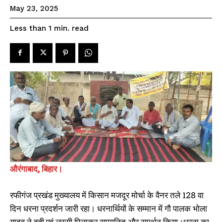
SPORTS NEWS
May 23, 2025
TECH NEWS
read
Less than 1
min.
TOURISM NEWS
SAHITYA
SEE PRICING
औरंगाबाद, बिहार।
रफीगंज प्रखंड मुख्यालय में किसान मजदूर मोर्चा के वैनर तले 128 वा
दिन धरना प्रदर्शन जारी रहा। धरनार्थियों के सम्मान में गौ पालक भोला
अदाणी के साथ मिलकर बिहार सरकार
औरंगाबाद लोकसभा सीट से राजद उतारे
यादव ने दही एवं लस्सी पिलाकर सम्मानित और समर्थन किया।धरना का