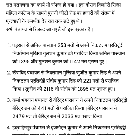
का डिटेल्स, किसको कितना मिला, यहां
प्रखण्ड कार्यालय में 404, अनुमंडल
रात मतगणना का कार्य भी संपन्न हो गया। इस दौरान किशोरी सिन्हा
देखें
कार्यालय में हुए 2 का नामांकन
महिला कॉलेज के सामने पुरानी जीटी रोड पर हजारों की संख्या में
October 26, 2021
September 30, 2021
In "औरंगाबाद"
In "औरंगाबाद"
प्रत्याशी के समर्थक देर रात तक डटे हुए थे।
सभी पंचायत से रिजल्ट आ गए हैं जो इस प्रकार है।
पड़रावां से अनिल पासवान 253 मतों से अपने निकटतम प्रतिद्वंदी
निवर्तमान मुखिया गुलशन कुमार को पराजित किया अनिल पासवान
नगर पंचायत बारुण में किसको मिला
को 1395 और गुलशन कुमार को 1142 मत प्राप्त हुए।
कितना मत, कौन कहाँ से जीता, वार्ड से
खैराबिंद पंचायत से निवर्तमान मुखिया सुजीत कुमार सिंह ने अपने
लेकर अध्यक्ष तक
December 21, 2022
निकटतम प्रतिद्वंद्वी संतोष कुमार सिंह को 221 मतों से पराजित
In "औरंगाबाद"
किया।सुजीत को 2116 तो संतोष को 1895 मत प्राप्त हुए।
कर्मा भगवान पंचायत से वीरेंद्र पासवान ने अपने निकटतम प्रतिद्वंद्वी
बीरेंद्र राम को 441 मतों से पराजित किया।बीरेंद्र पासवान ने
2479 मत तो बीरेंद्र राम ने 2033 मत प्राप्त किया।
इब्राहिमपुर पंचायत से बृजमोहन कुमार ने अपने निकटतम प्रतिद्वंद्वी