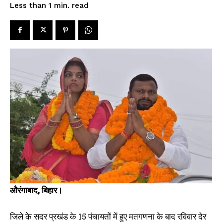
read
Less than 1
min.
SPORTS NEWS
TECH NEWS
TOURISM NEWS
SAHITYA
SEE PRICING
औरंगाबाद, बिहार।
जिले के सदर प्रखंड के 15 पंचायतों में हुए मतगणना के बाद रविवार देर
दाउदनगर प्रखण्ड के एक एक प्रत्याशी
दाउदनगर में नामांकन शुरू, पहले दिन