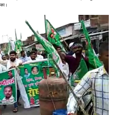
ूंका।