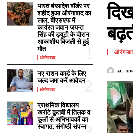
SPORTS NEWS
दिख
भारत बंग्लादेश बॉर्डर पर
शहीद हुआ औरंगाबाद का
TECH NEWS
लाल, बीएसएफ में
TOURISM NEWS
बढ़त
कार्यरत जवान जयन्त
SAHITYA
सिंह की ड्यूटी के दौरान
आकाशीय बिजली से हुई
मौत
औरंगाबा
औरंगाबाद
AUTHOR
नए राशन कार्ड के लिए
जल्द जमा करें आवेदन
औरंगाबाद
प्राथमिक विद्यालय
खर्राटे कुतबी में तिलक व
फूलों से अभिभावकों का
स्वागत, संगोष्ठी संपन्न