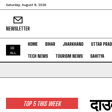
Saturday, August 8, 2026
NEWSLETTER
HOME
BIHAR
JHARKHAND
UTTAR PRA
HOME
ALL
BIHAR
TECH NEWS
TOURISM NEWS
SAHITYA
JHARKHAND
UTTAR PRADESH
MADHYA PRADESH
INTERNATIONAL
NATIONAL NEWS
दाउ
TOP 5 THIS WEEK
CRIME NEWS