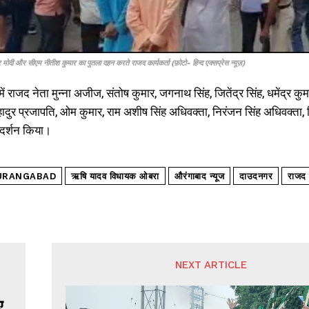
्र मोदी और सीएम नीतीश कुमार का पुतला दहन करते राजद कार्यकर्ता (फ़ोटो- हिन्द एक्सप्रेस न्यूज़)
ें राजद नेता मुन्ना अजीज, संतोष कुमार, जगनाथ सिंह, जितेंद्र सिंह, धमेंद्र क
हादुर प्रजापति, ओम कुमार, राम अशीष सिंह अधिवक्ता, निरंजन सिंह अधिवक्ता,
रदर्शन किया।
URANGABAD
ऋषि यादव विधायक ओबरा
औरंगाबाद न्यूज
दाउदनगर
राजद 
NEXT ARTICLE
ए