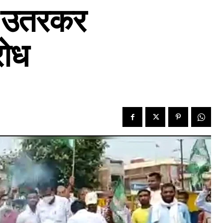
र उतरकर
रोध