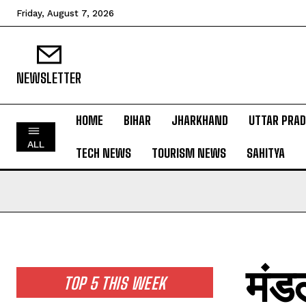
Friday, August 7, 2026
NEWSLETTER
HOME
BIHAR
JHARKHAND
UTTAR PRA
HOME
ALL
TECH NEWS
TOURISM NEWS
SAHITYA
BIHAR
JHARKHAND
UTTAR PRADESH
MADHYA PRADESH
INTERNATIONAL
मंड
NATIONAL NEWS
TOP 5 THIS WEEK
CRIME NEWS