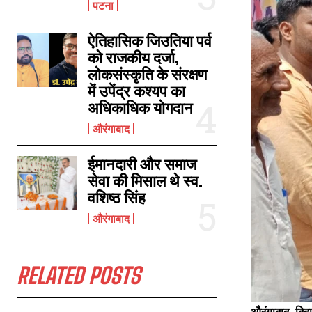
पटना
ऐतिहासिक जिउतिया पर्व
देश में जातीय जनगणना कराने और बैकलॉग की सीटों पर ओबीसी भर्ती सुनिश्चित करने को
को राजकीय दर्जा,
लेकर 7 अगस्त को जिला मुख्यालय पर राजद करेगा प्रदर्शन
लोकसंस्कृति के संरक्षण
August 4, 2021
में उपेंद्र कश्यप का
In "औरंगाबाद"
अधिकाधिक योगदान
औरंगाबाद
ईमानदारी और समाज
सेवा की मिसाल थे स्व.
वशिष्ठ सिंह
औरंगाबाद
RELATED POSTS
औरंगाबाद, बिह