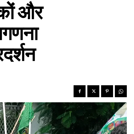
यकों और
जनगणना
रदर्शन