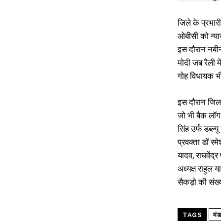
जिले के प्रभा
ओबीसी को न्या
इस दौरान नबीनग
मोदी जब रैली म
गोह विधायक भीम
इस दौरान जिला 
जो भी बैक लॉग
सिंह उर्फ डब्ल
प्रवक्ता डॉ रम
यादव, राघवेंद्र
अध्यक्ष राहुल 
सैकड़ो की संख्य
TAGS
मंड