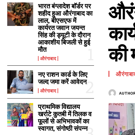
औरं
SPORTS NEWS
भारत बंग्लादेश बॉर्डर पर
शहीद हुआ औरंगाबाद का
TECH NEWS
लाल, बीएसएफ में
कार
TOURISM NEWS
कार्यरत जवान जयन्त
सिंह की ड्यूटी के दौरान
SAHITYA
आकाशीय बिजली से हुई
की 
मौत
औरंगाबाद
नए राशन कार्ड के लिए
औरंगाबा
जल्द जमा करें आवेदन
औरंगाबाद
AUTHOR
प्राथमिक विद्यालय
खर्राटे कुतबी में तिलक व
फूलों से अभिभावकों का
स्वागत, संगोष्ठी संपन्न