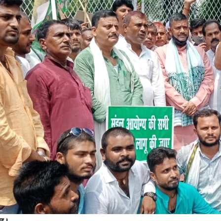
बारुण में युवा राजद ने ग्राम चौपाल का किया आयोजन, संविधान दिवस पर हुए कार्यक्रम में
औ
कई मुद्दों पर हुई चर्चा
क
November 26, 2023
J
In "औरंगाबाद"
I
ार।