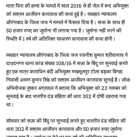
आजीवन कारावास, 3 साल में ही हो गया
मामले में अभियुक्त को 10 साल की
माता पिता की हत्या के मामले में साल 2016 से ही जेल में बन्द अभियुक्त
फैसला
कारावास
को सश्रम आजीवन कारावास की सजा हुई है। व्यवहार न्यायालय
July 15, 2025
November 29, 2022
In "औरंगाबाद"
In "औरंगाबाद"
औरंगाबाद के जिला जज ने मामले में फैसला दिया है। सजा के साथ ही
50 हजार रुपए का जुर्माना भी लगाया गया है। जुर्माना नहीं भरने की
स्थिति में 1 वर्ष की अतिरिक्त साधारण कारावास की सजा होगी।
व्यवहार न्यायालय औरंगाबाद के जिला जज रजनीश कुमार श्रीवास्तव ने
पेंशन के पैसों के लिए माता पिता की
दाउदनगर थाना कांड संख्या 108/16 में सज़ा के बिंदु पर सुनवाई करते
कुल्हाड़ी मारकर हत्या करने का आरोपी
हुए एक मात्र काराधिन बंदी अभियुक्त मखमूलपुर टोला बड़का बिगहा
पुत्र दोषी करार, 28 नवम्बर को होगी
सजा
निवासी अरूण कुमार सिंह को सश्रम आजीवन कारावास सुनाई है। लोक
November 23, 2022
अभियोजक पुष्कर अग्रवाल ने बताया कि अभियुक्त को 23 नवम्बर को
In "औरंगाबाद"
सुनवाई के बाद भारतीय दंड संहिता की धारा 302 में दोषी ठहराया गया
था।
सोमवार को सज़ा की बिंदु पर सुनवाई करते हुए भारतीय दंड संहिता की
धारा 302 में सश्रम आजीवन कारावास और 50 हजार रुपए जुर्माना