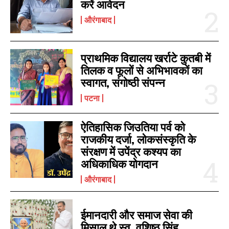
करें आवेदन
औरंगाबाद
प्राथमिक विद्यालय खर्राटे कुतबी में
तिलक व फूलों से अभिभावकों का
स्वागत, संगोष्ठी संपन्न
पटना
ऐतिहासिक जिउतिया पर्व को
राजकीय दर्जा, लोकसंस्कृति के
संरक्षण में उपेंद्र कश्यप का
अधिकाधिक योगदान
औरंगाबाद
ईमानदारी और समाज सेवा की
मिसाल थे स्व. वशिष्ठ सिंह