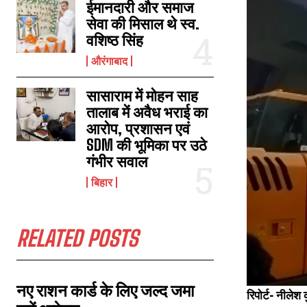
ईमानदारी और समाज
सेवा की मिसाल थे स्व.
वशिष्ठ सिंह
ट्रेन में डेहरी के स्वर्ण व्यावसायी से लूट और हत्या मामले में 2 अपराधी गिरफ्तार
औरंगाबाद
March 19, 2023
In "औरंगाबाद"
सासाराम में मोहन साह
तालाब में अवैध भराई का
आरोप, प्रशासन एवं
SDM की भूमिका पर उठे
गंभीर सवाल
बिहार
RELATED POSTS
नए राशन कार्ड के लिए जल्द जमा
रिपोर्ट- नीलेश