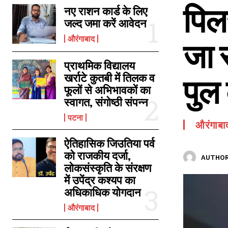
पिल
SPORTS NEWS
नए राशन कार्ड के लिए
जल्द जमा करें आवेदन
TECH NEWS
औरंगाबाद
जा 
TOURISM NEWS
SAHITYA
प्राथमिक विद्यालय
खर्राटे कुतबी में तिलक व
पुल
फूलों से अभिभावकों का
स्वागत, संगोष्ठी संपन्न
पटना
औरंगाबा
ऐतिहासिक जिउतिया पर्व
को राजकीय दर्जा,
AUTHOR
लोकसंस्कृति के संरक्षण
में उपेंद्र कश्यप का
अधिकाधिक योगदान
औरंगाबाद