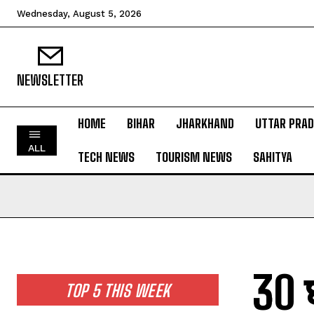
Wednesday, August 5, 2026
NEWSLETTER
HOME
BIHAR
JHARKHAND
UTTAR PRA
HOME
ALL
TECH NEWS
TOURISM NEWS
SAHITYA
BIHAR
JHARKHAND
UTTAR PRADESH
MADHYA PRADESH
INTERNATIONAL
30 
NATIONAL NEWS
TOP 5 THIS WEEK
CRIME NEWS