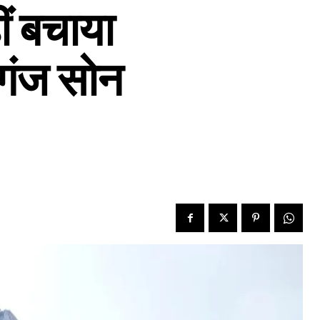
ीं बचाया
गंज सोन