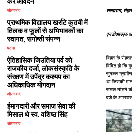
करें आवेदन
सासाराम, रोहत
औरंगाबाद
प्राथमिक विद्यालय खर्राटे कुतबी में
तिलक व फूलों से अभिभावकों का
एनडीआरएफ और 
स्वागत, संगोष्ठी संपन्न
पटना
बिहार के रोहता
ऐतिहासिक जिउतिया पर्व को
विदित हो कि ब
राजकीय दर्जा, लोकसंस्कृति के
सुनकर ग्रामीण
संरक्षण में उपेंद्र कश्यप का
था जिसकी मानस
अधिकाधिक योगदान
सड़क तोड़ने क
औरंगाबाद
बजे के आसपास 
ईमानदारी और समाज सेवा की
मिसाल थे स्व. वशिष्ठ सिंह
औरंगाबाद