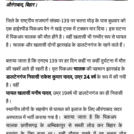
जान, टकराकर NH 139 पर बाइक
स्पीड में एक दूसरे से आगे निकलने की
औरंगाबाद, बिहार।
सवार युवक की मौत
कोशिश पलटा ऑटो
November 14, 2022
October 3, 2022
In "औरंगाबाद"
In "औरंगाबाद"
जिले के राष्ट्रीय राजमार्ग संख्या-139 पर चतरा मोड़ के पास बुधवार को
एक हाईस्पीड पिकअप वैन ने खड़े ट्रक में टक्कर मार दिया। इस घटना
में पिकअप चालक की मौत होंगे है। वहीं खलासी भी गम्भीर रूप से घायल
है। चालक और खलासी दोनों झारखंड के डालटेनगंज के रहने वाले हैं।
बताया जाता है कि एनएच 139 पर हर दिन कहीं ना कहीं दुर्घटना में मौत
तेज रफ्तार पिकअप ने बाइक सवार पति
पत्नी को रौंदा, हादसे में पति का पैर पूरी
की खबरें आते ही रहती है। मृत पिकअप
चालक
की पहचान झारखंड के
तरह क्षतिग्रस्त, पत्नी की मौत
डालटेनगंज निवासी
राकेश कुमार यादव, उम्र 24 वर्ष
के रूप में की गयी
September 21, 2022
In "औरंगाबाद"
है। वहीं
घायल खलासी मनीष यादव
, उम्र 19वर्ष भी डालटेनगंज का ही निवासी
है।
स्थानीय लोगों के सहयोग से घायल को इलाज के लिए औरंगाबाद सदर
अस्पताल में भर्ती कराया गया है।
बताया जाता है कि पिकअप
चालक छत्तीसगढ़ के अम्बिकापुर से सब्जी लोड कर बिहार के
दरभंगा के लिए चला था। इसी दौरान रास्ते में वह चतरा मोड़