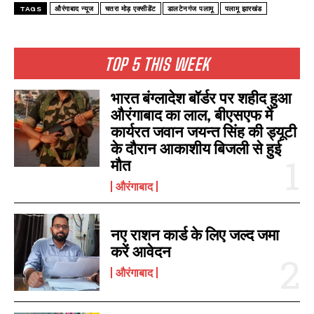
TAGS
औरंगाबाद न्यूज
चतरा मोड़ एक्सीडेंट
डालटेनगंज पलामू
पलामू झारखंड
TOP 5 THIS WEEK
भारत बंग्लादेश बॉर्डर पर शहीद हुआ
औरंगाबाद का लाल, बीएसएफ में
कार्यरत जवान जयन्त सिंह की ड्यूटी
के दौरान आकाशीय बिजली से हुई
मौत
औरंगाबाद
नए राशन कार्ड के लिए जल्द जमा
करें आवेदन
औरंगाबाद