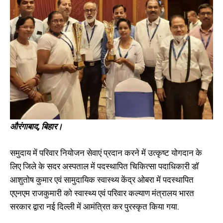
सड़क हादसे में मौत, NH 139 पर
डॉ. प्रेम कुमार ने स्वतंत्रता सेनानियों
अज्ञात वाहन ने कुचला
के परिवार के मुखिया को किया सम्मानित
November 4, 2022
August 12, 2023
In "औरंगाबाद"
In "औरंगाबाद"
परिवार नियोजन पखवाड़े के दौरान
खरकनी पंचायत में हुआ ग्राम चौपाल का
आयोजन
औरंगाबाद, बिहार।
July 21, 2024
In "औरंगाबाद"
समुदाय में परिवार नियोजन सेवाएं प्रदान करने में उत्कृष्ट योगदान के
लिए जिले के सदर अस्पताल में पदस्थापित चिकित्सा पदाधिकारी डॉ
आशुतोष कुमार एवं सामुदायिक स्वास्थ्य केंद्र ओबरा में पदस्थापित
एएनएम राजकुमारी को स्वास्थ्य एवं परिवार कल्याण मंत्रालय भारत
सरकार द्वारा नई दिल्ली में आमंत्रित कर पुरस्कृत किया गया.