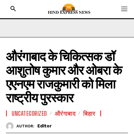
औरंगाबाद के चिकित्सक डॉ
HOME
आशुतोष कुमार और ओबरा के
BIHAR
JHARKHAND
एएनएम राजकुमारी को मिला
UTTAR PRADESH
राष्ट्रीय पुरस्कार
MADHYA PRADESH
INTERNATIONAL
UNCATEGORIZED
औरंगाबाद
बिहार
NATIONAL NEWS
Editor
AUTHOR:
CRIME NEWS