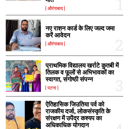
औरंगाबाद
नए राशन कार्ड के लिए जल्द जमा
करें आवेदन
औरंगाबाद
प्राथमिक विद्यालय खर्राटे कुतबी में
I WANT IN
तिलक व फूलों से अभिभावकों का
स्वागत, संगोष्ठी संपन्न
I've read and accept the
Privacy Policy
.
पटना
ऐतिहासिक जिउतिया पर्व को
राजकीय दर्जा, लोकसंस्कृति के
संरक्षण में उपेंद्र कश्यप का
अधिकाधिक योगदान