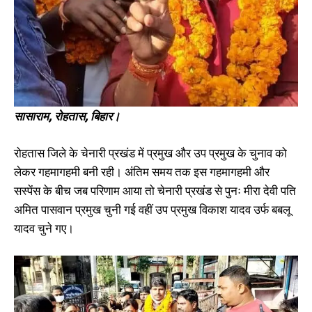
देवी,रीना देवी को 2 वोट से हराया, उप
लहराया जीत का परचम, लगा बधाइयों
प्रमुख बनी अस्मिता कुमारी 2 वोट से
का तांता
सुनीति कुमारी को हराया
November 18, 2021
December 28, 2021
In "बिहार"
In "औरंगाबाद"
सासाराम, रोहतास, बिहार।
रोहतास जिले के चेनारी प्रखंड में प्रमुख और उप प्रमुख के चुनाव को
बारुण से प्रखण्ड प्रमुख चुने गए धनिक
लाल मंडल, उपप्रमुख बनी प्रभावती
लेकर गहमागहमी बनी रही। अंतिम समय तक इस गहमागहमी और
देवी
सस्पेंस के बीच जब परिणाम आया तो चेनारी प्रखंड से पुनः मीरा देवी पति
December 28, 2021
In "औरंगाबाद"
अमित पासवान प्रमुख चुनी गई वहीं उप प्रमुख विकाश यादव उर्फ बबलू
यादव चुने गए।