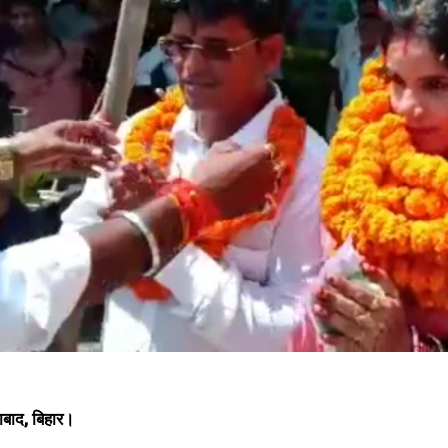
अंकोरहा पैक्स अध्यक्ष पर 2 करोड़ 37 लाख रूपए घोटाला का है आरोप – कमलेश कुमार
ज
मेहता
न
November 13, 2024
D
In "औरंगाबाद"
I
बाद, बिहार।