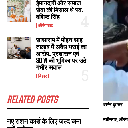
ईमानदारी और समाज
सेवा की मिसाल थे स्व.
वशिष्ठ सिंह
नबीनगर व्यापार मंडल अध्यक्ष हत्या कांड मामले में अंकोरहा मुखिया प्रतिनिधि संजय गिरी
औरंगाबाद
को राजनीतिक कारणों से फंसाने का आरोप
December 23, 2024
In "औरंगाबाद"
सासाराम में मोहन साह
तालाब में अवैध भराई का
आरोप, प्रशासन एवं
SDM की भूमिका पर उठे
गंभीर सवाल
बिहार
RELATED POSTS
दर्शन कुमार
नबीनगर, औरंगा
नए राशन कार्ड के लिए जल्द जमा