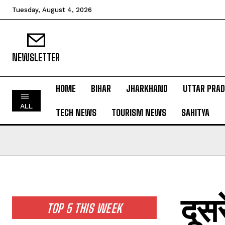
Tuesday, August 4, 2026
NEWSLETTER
HOME
BIHAR
JHARKHAND
UTTAR PRA
HOME
ALL
TECH NEWS
TOURISM NEWS
SAHITYA
BIHAR
JHARKHAND
UTTAR PRADESH
MADHYA PRADESH
INTERNATIONAL
दूसर
NATIONAL NEWS
TOP 5 THIS WEEK
CRIME NEWS