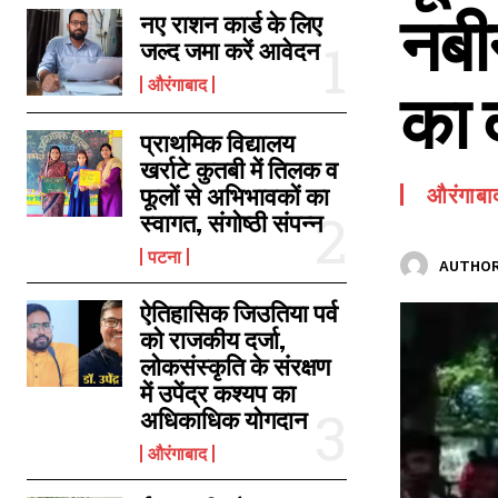
नबीन
SPORTS NEWS
नए राशन कार्ड के लिए
जल्द जमा करें आवेदन
TECH NEWS
औरंगाबाद
का द
TOURISM NEWS
SAHITYA
प्राथमिक विद्यालय
खर्राटे कुतबी में तिलक व
फूलों से अभिभावकों का
औरंगाबा
स्वागत, संगोष्ठी संपन्न
पटना
AUTHOR
ऐतिहासिक जिउतिया पर्व
को राजकीय दर्जा,
लोकसंस्कृति के संरक्षण
में उपेंद्र कश्यप का
अधिकाधिक योगदान
औरंगाबाद