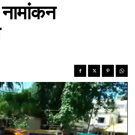
ै नामांकन
ज