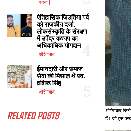
पटना
ऐतिहासिक जिउतिया पर्व
पैक्स चुनाव बिहार : नबीनगर के अंकोरहा से आगे हैं कमलेश मेहता!
को राजकीय दर्जा,
November 24, 2024
लोकसंस्कृति के संरक्षण
In "औरंगाबाद"
में उपेंद्र कश्यप का
अधिकाधिक योगदान
औरंगाबाद
ईमानदारी और समाज
सेवा की मिसाल थे स्व.
वशिष्ठ सिंह
औरंगाबाद
औरंगाबाद जिले 
RELATED POSTS
हैं। जो इस प्र