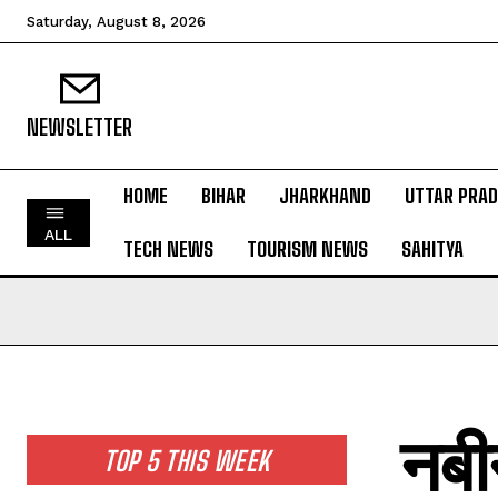
Saturday, August 8, 2026
NEWSLETTER
HOME
BIHAR
JHARKHAND
UTTAR PRA
HOME
ALL
TECH NEWS
TOURISM NEWS
SAHITYA
BIHAR
JHARKHAND
UTTAR PRADESH
MADHYA PRADESH
INTERNATIONAL
नबी
NATIONAL NEWS
TOP 5 THIS WEEK
CRIME NEWS