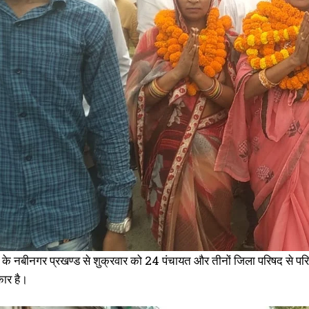
दूसरे चरण में औरंगाबाद जिले के नबीनगर प्रखंड में जारी है नामांकन का दौर, पहुंच रहे हैं
न
दिग्गज
O
September 11, 2021
I
In "औरंगाबाद"
के नबीनगर प्रखण्ड से शुक्रवार को 24 पंचायत और तीनों जिला परिषद से परिणाम प
कार है।