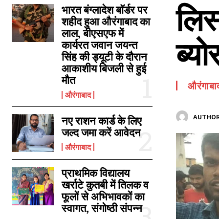
लिस
SPORTS NEWS
भारत बंग्लादेश बॉर्डर पर
शहीद हुआ औरंगाबाद का
TECH NEWS
लाल, बीएसएफ में
ब्योर
TOURISM NEWS
कार्यरत जवान जयन्त
सिंह की ड्यूटी के दौरान
SAHITYA
आकाशीय बिजली से हुई
मौत
औरंगाबा
औरंगाबाद
AUTHOR
नए राशन कार्ड के लिए
जल्द जमा करें आवेदन
औरंगाबाद
प्राथमिक विद्यालय
खर्राटे कुतबी में तिलक व
फूलों से अभिभावकों का
स्वागत, संगोष्ठी संपन्न