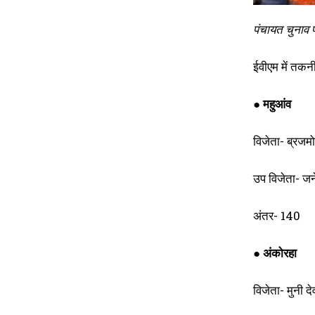
पंचायत चुनाव 
ईवीएम में तकन
● महुआंव
विजेता- ब्रजम
उप विजेता- जन
अंतर- 140
● अंकोरहा
विजेता- मुनी 