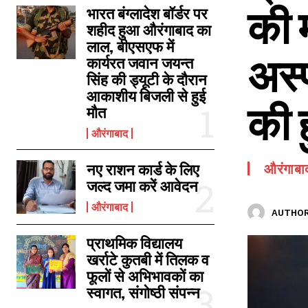
की 
SPORTS NEWS
भारत बंग्लादेश बॉर्डर पर
शहीद हुआ औरंगाबाद का
TECH NEWS
लाल, बीएसएफ में
अस्प
TOURISM NEWS
कार्यरत जवान जयन्त
सिंह की ड्यूटी के दौरान
SAHITYA
आकाशीय बिजली से हुई
की 
मौत
औरंगाबाद
नए राशन कार्ड के लिए
औरंगाबा
जल्द जमा करें आवेदन
औरंगाबाद
AUTHOR
प्राथमिक विद्यालय
खर्राटे कुतबी में तिलक व
फूलों से अभिभावकों का
स्वागत, संगोष्ठी संपन्न