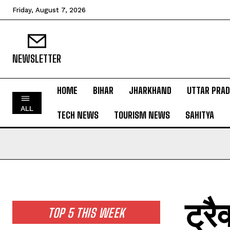
Friday, August 7, 2026
NEWSLETTER
HOME
BIHAR
JHARKHAND
UTTAR PRA
HOME
ALL
TECH NEWS
TOURISM NEWS
SAHITYA
BIHAR
JHARKHAND
UTTAR PRADESH
MADHYA PRADESH
INTERNATIONAL
ट्रै
NATIONAL NEWS
TOP 5 THIS WEEK
CRIME NEWS