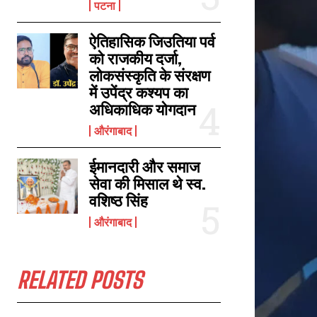
पटना
ऐतिहासिक जिउतिया पर्व
दहेज में मिली बाइक से गिरकर दूल्हा और दुल्हन के भाईयों की मौत, 10 मई को हुई थी शादी
को राजकीय दर्जा,
May 13, 2023
लोकसंस्कृति के संरक्षण
In "औरंगाबाद"
में उपेंद्र कश्यप का
अधिकाधिक योगदान
औरंगाबाद
ईमानदारी और समाज
सेवा की मिसाल थे स्व.
वशिष्ठ सिंह
औरंगाबाद
RELATED POSTS