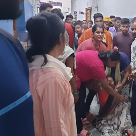
ईंट भट्ठे पर मजदूर की संदिग्ध मौत, ट्रैक्टर पलटने से गई जान या सड़क हादसा, जांच में
ट
जुटी पुलिस
ट
February 21, 2026
D
In "औरंगाबाद"
I