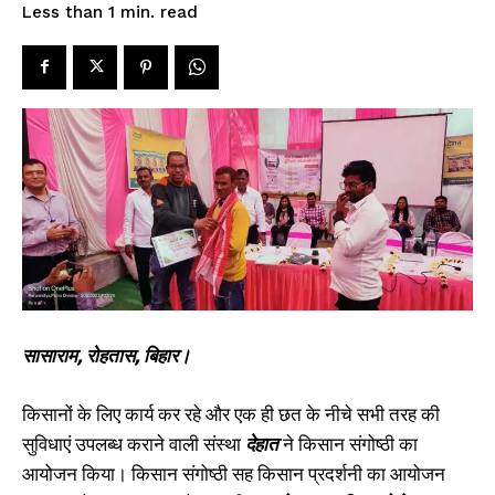
read
Less than 1
min.
SPORTS NEWS
TECH NEWS
TOURISM NEWS
SAHITYA
SEE PRICING
सासाराम, रोहतास, बिहार।
किसानों के लिए कार्य कर रहे और एक ही छत के नीचे सभी तरह की
सुविधाएं उपलब्ध कराने वाली संस्था
देहात
ने किसान संगोष्ठी का
आयोजन किया। किसान संगोष्ठी सह किसान प्रदर्शनी का आयोजन
शहीद जगदेव प्रसाद की जयंती पर
पीएनबी रोहतास शाखा के मैनेजर की हुई