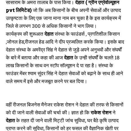
सासाराम के अमरा तालाब के पास किया।
देहात ( ग्रीन एग्रेवोल्यूशन
आयोजित राजनीतिक एकजुटता रैली रही
विदाई समारोह
ऐतिहासिक
June 3, 2022
pvt लिमिटेड)
जो कि अब किसानों के बीच अपनी सेवाओं और उत्पाद
September 5, 2025
In "औरंगाबाद"
उत्कृष्टता के लिए एक जाना माना नाम बन चुका है के इस कार्यक्रम में
In "औरंगाबाद"
जिले से लगभग 300 से अधिक किसानों ने भाग लिया।
कार्यक्रम की शुरूआत
देहात
संस्था के फाउंडर्स , प्रगतिशील किसान
,जोनल हेड,रीजनल हेड आदि ने दीप प्रज्वलित करके किया। इसके बाद
देहात संस्था के अमरेंद्र सिंह ने देहात से जुड़े अपने अनुभवों और संघर्षों
के बारे में बताया और कहा की आज
देहात
के उन्ही संघर्षों के चलते 18
मौर्या हॉस्पिटल सासाराम में सेवाएं देंगे
पीएमसीएच के कान, नाक और गला रोग
लाख किसानों के साथ वन स्टॉप सॉल्यूशन दे पा रहा है। संस्था के
विशेषज्ञ डॉ अमितेश कुमार चौधरी, हुआ
फाउंडर मेंबर श्याम सुंदर सिंह ने देहात सेवाओं को बढ़ाने के साथ ही आने
शुभारम्भ
वाले समय में इसे और मजबूत करने पर बल दिया।
July 20, 2021
In "बिहार"
वहीं रीजनल बिजनेस मैनेजर राकेश रोशन ने देहात की तरफ से किसानों
को दी जाने वाली सेवाओं की चर्चा की। ज्ञात हो कि
राकेश रोशन
ने
देहात
के तहत दी जाने वाली मिट्टी जांच सुविधा, घर बैठे कृषि उत्पाद
प्राप्त करने की सुविधा, किसानों को हर फसल की वैज्ञानिक खेती पर