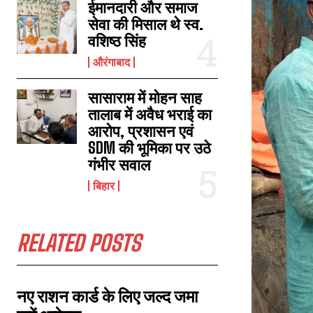
ईमानदारी और समाज
सेवा की मिसाल थे स्व.
वशिष्ठ सिंह
तुतला भवानी से लौट रहे दो बाइक सवार की सड़क दुर्घटना में हुई मौत, एक गंभीर रूप से
औरंगाबाद
घायल
February 21, 2024
In "औरंगाबाद"
सासाराम में मोहन साह
तालाब में अवैध भराई का
आरोप, प्रशासन एवं
SDM की भूमिका पर उठे
गंभीर सवाल
बिहार
RELATED POSTS
नए राशन कार्ड के लिए जल्द जमा