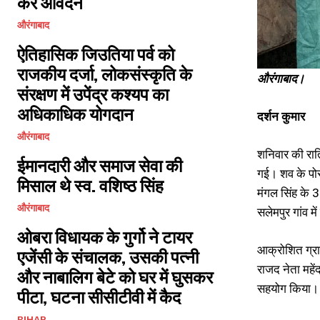
करें आवेदन
औरंगाबाद
ऐतिहासिक जिउतिया पर्व को
राजकीय दर्जा, लोकसंस्कृति के
औरंगाबाद।
संरक्षण में उपेंद्र कश्यप का
अधिकाधिक योगदान
दर्शन कुमार
औरंगाबाद
शनिवार की रात्
ईमानदारी और समाज सेवा की
गई। शव के पोस्
मिसाल थे स्व. वशिष्ठ सिंह
मंगल सिंह के 3
औरंगाबाद
सलेमपुर गांव म
ओबरा विधायक के गुर्गो ने टायर
आक्रोशित ग्रा
एजेंसी के संचालक, उसकी पत्नी
राजद नेता महें
और नाबालिग बेटे को घर में घुसकर
सहयोग किया। र
पीटा, घटना सीसीटीवी में कैद
BIHAR