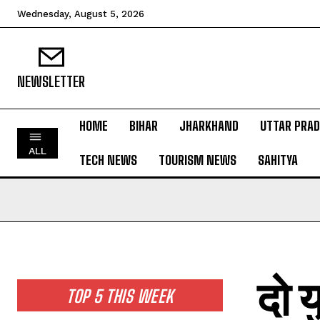
Wednesday, August 5, 2026
NEWSLETTER
HOME
BIHAR
JHARKHAND
UTTAR PRA
HOME
ALL
TECH NEWS
TOURISM NEWS
SAHITYA
BIHAR
JHARKHAND
UTTAR PRADESH
MADHYA PRADESH
INTERNATIONAL
दो य
NATIONAL NEWS
TOP 5 THIS WEEK
CRIME NEWS