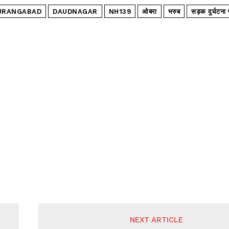
URANGABAD
DAUDNAGAR
NH139
ओबरा
भरुब
सड़क दुर्घटना 
I WANT IN
I've read and accept the
Privacy Policy
.
NEXT ARTICLE