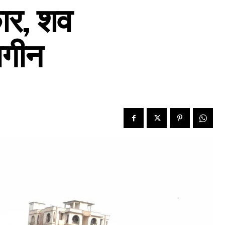
कार, शव
मगीन