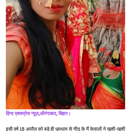
के कांस्टेबल पर एक साल पूर्व ब्याही
पीटकर हत्या, शादी के बाद से ही दहेज
पत्नी का गला घोंट कर मारने का आरोप
के लिए ससुराल वाले करते थे प्रताड़ित
October 17, 2022
November 2, 2022
In "आरा"
In "औरंगाबाद"
प्रेम जाल में फंसा कर लड़की से किया
शादी, गर्भवती होने पर लड़के ने घर से
निकाला, इंसाफ के लिए दर दर भटक
रही है युवती
October 1, 2023
In "औरंगाबाद"
हिन्द एक्सप्रेस न्यूज़,औरंगाबाद, बिहार।
इसी वर्ष 18 अप्रैल को बड़े ही धूमधाम से नीतू के मैं केवालों ने खुशी-खुशी