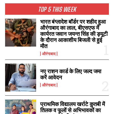
TOP 5 THIS WEEK
भारत बंग्लादेश बॉर्डर पर शहीद हुआ
औरंगाबाद का लाल, बीएसएफ में
कार्यरत जवान जयन्त सिंह की ड्यूटी
के दौरान आकाशीय बिजली से हुई
मौत
I WANT IN
औरंगाबाद
I've read and accept the
Privacy Policy
.
नए राशन कार्ड के लिए जल्द जमा
करें आवेदन
औरंगाबाद
प्राथमिक विद्यालय खर्राटे कुतबी में
तिलक व फूलों से अभिभावकों का