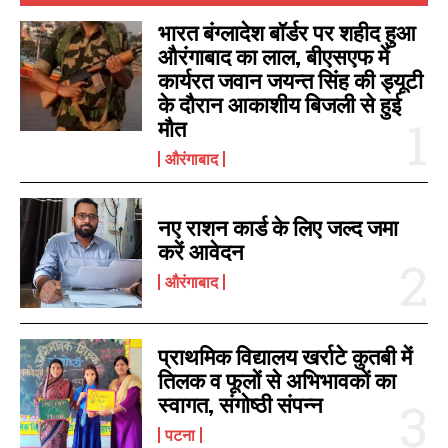
भारत बंग्लादेश बॉर्डर पर शहीद हुआ
औरंगाबाद का लाल, बीएसएफ में
कार्यरत जवान जयन्त सिंह की ड्यूटी
के दौरान आकाशीय बिजली से हुई
मौत
औरंगाबाद
नए राशन कार्ड के लिए जल्द जमा
करें आवेदन
औरंगाबाद
प्राथमिक विद्यालय खर्राटे कुतबी में
तिलक व फूलों से अभिभावकों का
स्वागत, संगोष्ठी संपन्न
पटना