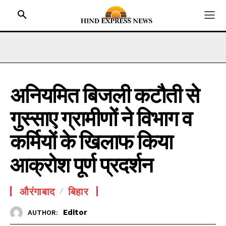
अनियमित बिजली कटौती से
HOME
गुस्साए ग्रामीणों ने विभाग व
BIHAR
JHARKHAND
कर्मियों के खिलाफ किया
UTTAR PRADESH
आक्रोश पूर्ण प्रदर्शन
MADHYA PRADESH
INTERNATIONAL
औरंगाबाद
बिहार
NATIONAL NEWS
Editor
AUTHOR:
CRIME NEWS