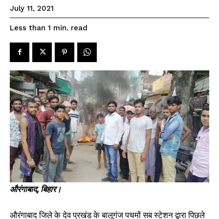
SPORTS NEWS
July 11, 2021
TECH NEWS
read
Less than 1
min.
TOURISM NEWS
SAHITYA
SEE PRICING
औरंगाबाद, बिहार।
संघर्षशील युवा नेता विजेंद्र यादव ने
जन अधिकार पार्टी ने किया पटना में
औरंगाबाद जिले के देव प्रखंड के बालूगंज पचमों सब स्टेशन द्वारा पिछले