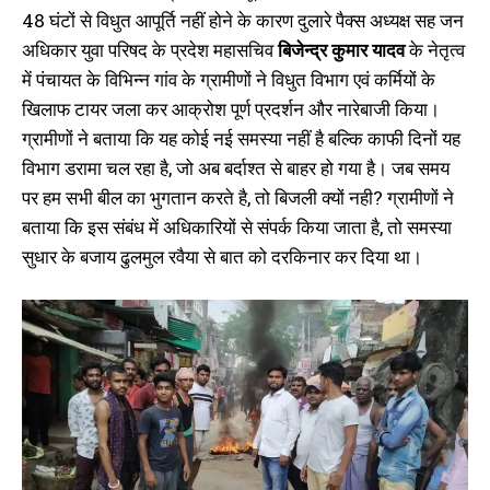
दुलारे पंचायत से मुखिया पद से किया
प्रदर्शन, पप्पू यादव को छोड़ने के लिए 5
48 घंटों से विधुत आपूर्ति नहीं होने के कारण दुलारे पैक्स अध्यक्ष सह जन
नामांकन, उमड़ी समर्थकों की भीड़
दिन का दिया अल्टीमेटम
अधिकार युवा परिषद के प्रदेश महासचिव
बिजेन्द्र कुमार यादव
के नेतृत्व
October 30, 2021
June 27, 2021
In "औरंगाबाद"
In "औरंगाबाद"
में पंचायत के विभिन्न गांव के ग्रामीणों ने विधुत विभाग एवं कर्मियों के
खिलाफ टायर जला कर आक्रोश पूर्ण प्रदर्शन और नारेबाजी किया।
ग्रामीणों ने बताया कि यह कोई नई समस्या नहीं है बल्कि काफी दिनों यह
विभाग डरामा चल रहा है, जो अब बर्दाश्त से बाहर हो गया है। जब समय
पर हम सभी बील का भुगतान करते है, तो बिजली क्यों नही? ग्रामीणों ने
3 दिवसीय सूर्य महोत्सव का हुआ
बताया कि इस संबंध में अधिकारियों से संपर्क किया जाता है, तो समस्या
आगाज़, डिप्टी सीएम तेजस्वी यादव ने
सुधार के बजाय ढुलमुल रवैया से बात को दरकिनार कर दिया था।
किया उद्घाटन, 10 लाख नौकरी हर
हाल में देंगे, महोत्सव में खाली रही कुर्सियां
January 29, 2023
In "औरंगाबाद"