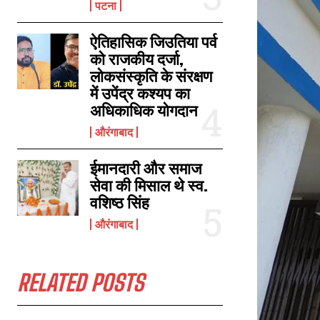
पटना
ऐतिहासिक जिउतिया पर्व
सिर्फ व्यापार ही नहीं करें, उद्योग भी लगाएं वैश्य समाज के लोग, वैश्य समागम में बोले समीर
को राजकीय दर्जा,
महासेठ, राज्य में हो रहा है 50 हजार करोड़ का निवेश
लोकसंस्कृति के संरक्षण
December 17, 2023
में उपेंद्र कश्यप का
In "औरंगाबाद"
अधिकाधिक योगदान
औरंगाबाद
ईमानदारी और समाज
सेवा की मिसाल थे स्व.
वशिष्ठ सिंह
औरंगाबाद
RELATED POSTS