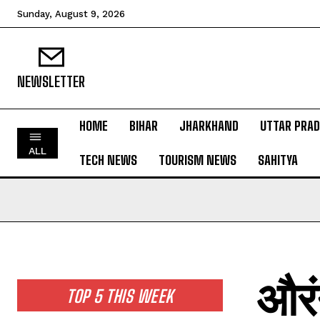
Sunday, August 9, 2026
NEWSLETTER
HOME
BIHAR
JHARKHAND
UTTAR PRA
HOME
ALL
TECH NEWS
TOURISM NEWS
SAHITYA
BIHAR
JHARKHAND
UTTAR PRADESH
MADHYA PRADESH
INTERNATIONAL
औरंग
NATIONAL NEWS
TOP 5 THIS WEEK
CRIME NEWS