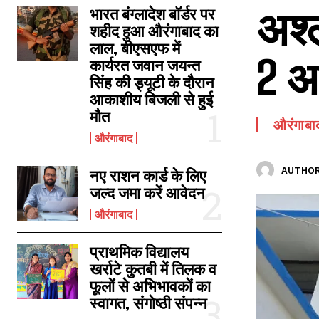
अश्ल
SPORTS NEWS
भारत बंग्लादेश बॉर्डर पर
शहीद हुआ औरंगाबाद का
TECH NEWS
लाल, बीएसएफ में
2 अ
TOURISM NEWS
कार्यरत जवान जयन्त
सिंह की ड्यूटी के दौरान
SAHITYA
आकाशीय बिजली से हुई
मौत
औरंगाबा
औरंगाबाद
AUTHOR
नए राशन कार्ड के लिए
जल्द जमा करें आवेदन
औरंगाबाद
प्राथमिक विद्यालय
खर्राटे कुतबी में तिलक व
फूलों से अभिभावकों का
स्वागत, संगोष्ठी संपन्न