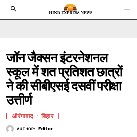
जॉन जैक्सन इंटरनेशनल
HOME
स्कूल में शत प्रतिशत छात्रों
BIHAR
JHARKHAND
ने की सीबीएसई दसवीं परीक्षा
UTTAR PRADESH
उत्तीर्ण
MADHYA PRADESH
INTERNATIONAL
औरंगाबाद
बिहार
NATIONAL NEWS
Editor
AUTHOR:
CRIME NEWS