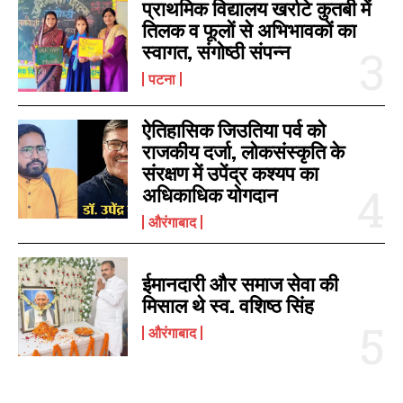
प्राथमिक विद्यालय खर्राटे कुतबी में
उपाध्यक्ष पद के आरक्षण की स्थिति को
http://www.results.biharboardonline.
जानें
तिलक व फूलों से अभिभावकों का
http://biharboardonline.bihar.gov.in
March 27, 2022
September 8, 2022
स्वागत, संगोष्ठी संपन्न
In "आरा"
In "पटना"
पटना
ऐतिहासिक जिउतिया पर्व को
राजकीय दर्जा, लोकसंस्कृति के
संरक्षण में उपेंद्र कश्यप का
पटेल स्कूल दाउदनगर की रामायणी राय
अधिकाधिक योगदान
ने किया बिहार टॉप, गोह की प्रज्ञा को
तीसरा पोज़िशन, अपनी रिजल्ट यहां करें
औरंगाबाद
चेक-
March 31, 2022
In "आरा"
ईमानदारी और समाज सेवा की
मिसाल थे स्व. वशिष्ठ सिंह
औरंगाबाद