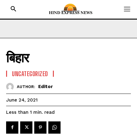
बिहार
HOME
BIHAR
UNCATEGORIZED
JHARKHAND
Editor
AUTHOR:
UTTAR PRADESH
MADHYA PRADESH
June 24, 2021
INTERNATIONAL
read
Less than 1
min.
NATIONAL NEWS
CRIME NEWS