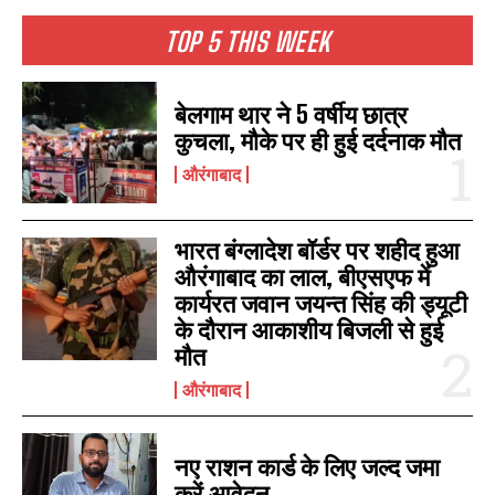
अवैध उगाही मामले में सस्पेंड,
भाजपा में हुए शामिल
जिलाधिकारी ने जारी किया आदेश
November 5, 2025
TOP 5 THIS WEEK
November 18, 2022
In "औरंगाबाद"
In "औरंगाबाद"
बेलगाम थार ने 5 वर्षीय छात्र
कुचला, मौके पर ही हुई दर्दनाक मौत
औरंगाबाद
चोरी गई मोबाइल फोन तलाशने गए युवक
की पीट पीटकर हत्या, घटना में हुई
भारत बंग्लादेश बॉर्डर पर शहीद हुआ
गोलीबारी में एक घायल
औरंगाबाद का लाल, बीएसएफ में
May 2, 2024
कार्यरत जवान जयन्त सिंह की ड्यूटी
In "औरंगाबाद"
के दौरान आकाशीय बिजली से हुई
मौत
औरंगाबाद
नए राशन कार्ड के लिए जल्द जमा
करें आवेदन