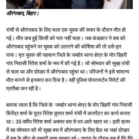
किशोर की हुई मौत
युवक की मौत, एक घायल, घटना पिपरा
October 2, 2023
बरौली नहर की
औरंगाबाद, बिहार।
In "औरंगाबाद"
March 27, 2022
In "औरंगाबाद"
रांची से औरंगाबाद के लिए चला एक युवक की सफर के दौरान मौत हो
गई। मौत कब हुई किसी को पता नहीं चला। जब कंडक्टर ने बस को
औरंगाबाद पहुंचने पर युवक को उतारने की कोशिश की तो उसे मृत
पाया। मृत युवक की पहचान जिले के जम्होर थाना क्षेत्र के मोर डिहरी
15 दिन पहले पिता की मौत पर शोक
गांव निवासी रितेश शर्मा के रूप में की गई है। जो सोमवार की सुबह रांची
मनाने गांव आई थी बहन, ससुराल
से चला था और दोपहर में औरंगाबाद पहुंचा था। परिजनों ने इसे सामान्य
पहुंचाकर वापस लौट रहे भाई समेत 2 की
मौत मानने से इनकार कर दिया है। वहीं पुलिस पोस्टमार्टम रिपोर्ट की
सड़क दुर्घटना में मौत
February 14, 2023
प्रतीक्षा कर रही है।
In "औरंगाबाद"
बताया जाता है कि जिले के जम्होर थाना क्षेत्र के मोर डिहरी गांव निवासी
बिजेंद्र शर्मा के पुत्र रितेश कुमार शर्मा रांची में कारपेंटर का कार्य करता
था। 35 वर्षीय रितेश शर्मा अक्सर बस से घर आते रहता था। इसी क्रम
में वह सोमवार को भी सुबह बस में औरंगाबाद के लिए बैठा था जहां दोपहर
में बस के सीट से उसकी लाश बरामद हुई। यात्रा के दौरान बस में बैठे बैठे