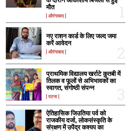
मौत
औरंगाबाद
नए राशन कार्ड के लिए जल्द जमा
I WANT IN
करें आवेदन
औरंगाबाद
I've read and accept the
Privacy Policy
.
प्राथमिक विद्यालय खर्राटे कुतबी में
तिलक व फूलों से अभिभावकों का
स्वागत, संगोष्ठी संपन्न
पटना
ऐतिहासिक जिउतिया पर्व को
राजकीय दर्जा, लोकसंस्कृति के
संरक्षण में उपेंद्र कश्यप का