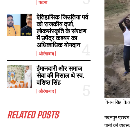
पटना
ऐतिहासिक जिउतिया पर्व
श्रीसीमेंट के भूजल दोहन के कारण औरंगाबाद शहर में हुई पानी की किल्लत, राजद नेता पूर्व
को राजकीय दर्जा,
मंत्री सुरेश पासवान के लिखा डिप्टी सीएम को पत्र
लोकसंस्कृति के संरक्षण
May 9, 2023
में उपेंद्र कश्यप का
In "औरंगाबाद"
अधिकाधिक योगदान
औरंगाबाद
ईमानदारी और समाज
सेवा की मिसाल थे स्व.
वशिष्ठ सिंह
औरंगाबाद
विनय सिंह कि
RELATED POSTS
मदनपुर प्रखंड क
पानी की व्यवस्थ