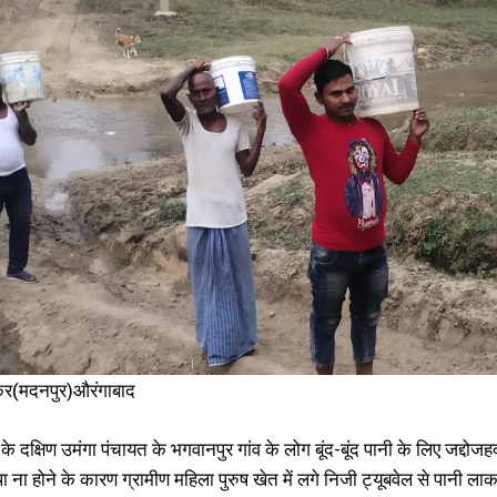
उतर कोयल नहर में डूबे दो सगे भाई, लोगों ने किया सड़क जाम
त
August 16, 2025
A
In "औरंगाबाद"
I
ंकर(मदनपुर)औरंगाबाद
े दक्षिण उमंगा पंचायत के भगवानपुर गांव के लोग बूंद-बूंद पानी के लिए जद्दोजहद
ा ना होने के कारण ग्रामीण महिला पुरुष खेत में लगे निजी ट्यूबवेल से पानी लाकर 