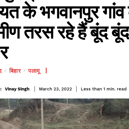
ायत के भगवानपुर गांव 
मीण तरस रहे हैं बूंद बू
र
SEE PRICING
द
बिहार
पलामू
read
Vinay Singh
Less than 1
min.
March 23, 2022
: