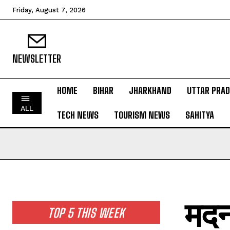
Friday, August 7, 2026
NEWSLETTER
HOME
BIHAR
JHARKHAND
UTTAR PRA
HOME
ALL
TECH NEWS
TOURISM NEWS
SAHITYA
BIHAR
JHARKHAND
UTTAR PRADESH
MADHYA PRADESH
INTERNATIONAL
मदनप
NATIONAL NEWS
TOP 5 THIS WEEK
CRIME NEWS