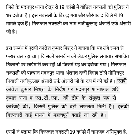
बिछाया जाल, हुआ गिरफ्तार
साल से फरार हार्डकोर नक्सली गिरफ्तार
जिले के मदनपुर थाना क्षेत्र से 19 कांडो में वांछित नक्सली को पुलिस ने
April 24, 2025
June 15, 2025
In "औरंगाबाद"
In "औरंगाबाद"
धर दबोचा हैं। इस नक्सली के विरुद्ध गया और औरंगाबाद जिले में 19
मामले दर्ज हैं। गिरफ्तार नक्सली का नाम नजीबुल्लाह अंसारी उर्फ अंसारी
जी है।
इस सम्बंध में एसपी कांतेश कुमार मिश्र ने बताया कि यह लंबे समय से
फरार चल रहा था। जिसकी छानबीन को लेकर पुलिस लगातार संभावित
लेवी नहीं मिलने पर जेसीबी मशीन में आग
लगाने वाले 1 लाख का इनामी नक्सली
ठिकानों पर छापेमारी कर रही थी जिसमें यह धर दबोचा गया। गिरफ्तार
गिरफ्तार, ईट भट्ठा और पेट्रोल पंप पर
नक्सली की पहचान मदनपुर थाना अंतर्गत दर्जी बिगहा टोले मोमिनपुर
था आतंक
July 18, 2024
निवासी नजीबुल्लाह अंसारी उर्फ अंसारी जी के रूप में की गई हैं।
एसपी
In "औरंगाबाद"
कांतेश कुमार मिश्रा के निर्देश पर मदनपुर थानाध्यक्ष शशि
कुमार राणा व एस.टी.एफ. की टीम के संयुक्त रूप से
कार्रवाई की, जिसमें पुलिस को बड़ी सफलता मिली है। इसकी
गिरफ्तारी कई मायने में महत्वपूर्ण बताई जा रही है।
एसपी ने बताया कि गिरफ्तार नक्सली 19 कांडो में नामजद अभियुक्त है,