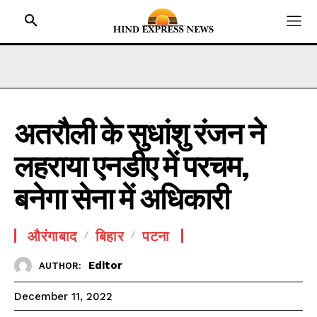
अतरौली के सुधांशु रंजन ने
HOME
लहराया एनडीए में परचम,
BIHAR
JHARKHAND
बनेगा सेना में अधिकारी
UTTAR PRADESH
MADHYA PRADESH
औरंगाबाद
बिहार
पटना
INTERNATIONAL
Editor
AUTHOR:
NATIONAL NEWS
December 11, 2022
CRIME NEWS