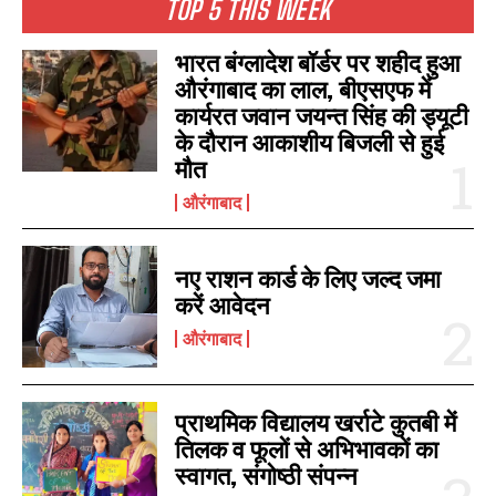
TOP 5 THIS WEEK
भारत बंग्लादेश बॉर्डर पर शहीद हुआ
औरंगाबाद का लाल, बीएसएफ में
कार्यरत जवान जयन्त सिंह की ड्यूटी
के दौरान आकाशीय बिजली से हुई
मौत
औरंगाबाद
नए राशन कार्ड के लिए जल्द जमा
करें आवेदन
औरंगाबाद
प्राथमिक विद्यालय खर्राटे कुतबी में
तिलक व फूलों से अभिभावकों का
स्वागत, संगोष्ठी संपन्न