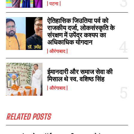
पटना
ऐतिहासिक जिउतिया पर्व को
राजकीय दर्जा, लोकसंस्कृति के
संरक्षण में उपेंद्र कश्यप का
अधिकाधिक योगदान
औरंगाबाद
I WANT IN
I've read and accept the
Privacy Policy
.
ईमानदारी और समाज सेवा की
मिसाल थे स्व. वशिष्ठ सिंह
औरंगाबाद
RELATED POSTS