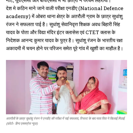
नीट, यूपीएससी और बीपीएससी में भी छात्रों ने परचम लहराया।
देश मे कठिन माने जाने वाली परीक्षा एनडीए (National Defence
academy) में ओबरा थाना क्षेत्र के अतरौली ग्राम के छात्र सुधांशु
रंजन ने सफलता पाई है। सुधांशु सेवानिवृत्त शिक्षक अवध बिहारी सिंह
यादव के पोता और विद्या मंदिर इंटर क्लासेस एवं CTET क्लास के
निदेशक आनन्द कुमार यादव के पुत्र है। सुधांशु रंजन के भारतीय रक्षा
अकादमी में चयन होने पर परिजन समेत पूरे गांव में खुशी का माहौल है।
अतरौली के छात्र सुधांशु रंजन ने एनडीए की परीक्षा में पाई सफलता, रिजल्ट के बाद माता पिता ने खिलाई मिठाई
(फ़ोटो- हिन्द एक्सप्रेस न्यूज़)