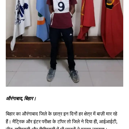
लहराया परचम, प्राप्त किए 99.779
रचा इतिहास, राज्य में लाया 8वां स्थान
परसेंटाइल अंक
March 29, 2026
June 15, 2025
In "औरंगाबाद"
In "औरंगाबाद"
दाउदनगर के आनन्द कुमार ने बिहार में
प्राप्त किया दूसरा स्थान, बीपीएससी ने
जारी किया अभियंत्रण कॉलेजों के
असिस्टेंट प्रोफेसर का रिजल्ट
March 8, 2023
In "औरंगाबाद"
औरंगाबाद, बिहार।
बिहार का औरंगाबाद जिले के छात्र इन दिनों हर क्षेत्र में बाज़ी मार रहे
हैं। मैट्रिक और इंटर परीक्षा के टॉपर तो जिले ने दिया ही, आईआईटी,