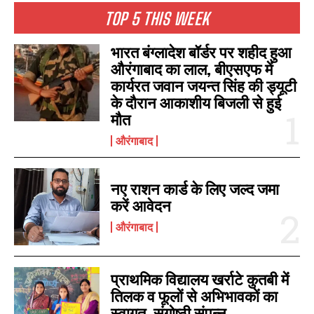
TOP 5 THIS WEEK
भारत बंग्लादेश बॉर्डर पर शहीद हुआ
औरंगाबाद का लाल, बीएसएफ में
कार्यरत जवान जयन्त सिंह की ड्यूटी
के दौरान आकाशीय बिजली से हुई
मौत
औरंगाबाद
नए राशन कार्ड के लिए जल्द जमा
करें आवेदन
औरंगाबाद
प्राथमिक विद्यालय खर्राटे कुतबी में
तिलक व फूलों से अभिभावकों का
स्वागत, संगोष्ठी संपन्न