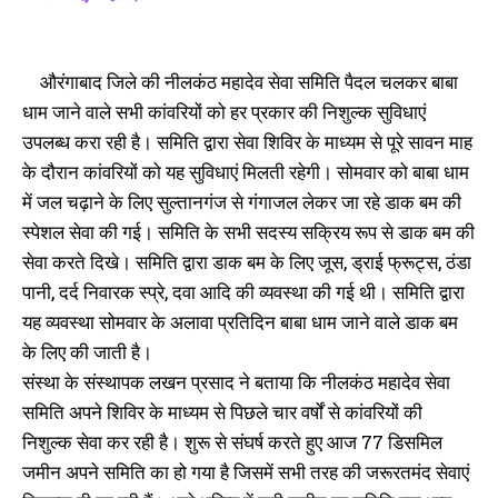
निशुल्क सेवा शिविर का हुआ समापन
खिलाई गई खीर- पूरी, 200 लीटर दूध
August 10, 2025
में तैयार किया गया खीर
In "औरंगाबाद"
July 29, 2025
In "औरंगाबाद"
औरंगाबाद जिले की नीलकंठ महादेव सेवा समिति पैदल चलकर बाबा
धाम जाने वाले सभी कांवरियों को हर प्रकार की निशुल्क सुविधाएं
उपलब्ध करा रही है। समिति द्वारा सेवा शिविर के माध्यम से पूरे सावन माह
के दौरान कांवरियों को यह सुविधाएं मिलती रहेगी। सोमवार को बाबा धाम
में जल चढ़ाने के लिए सुल्तानगंज से गंगाजल लेकर जा रहे डाक बम की
सोनौरा पैक्स के कार्यकारिणी के 7
स्पेशल सेवा की गई। समिति के सभी सदस्य सक्रिय रूप से डाक बम की
सदस्यों ने दिया इस्तीफा
सेवा करते दिखे। समिति द्वारा डाक बम के लिए जूस, ड्राई फ्रूट्स, ठंडा
December 7, 2024
In "औरंगाबाद"
पानी, दर्द निवारक स्प्रे, दवा आदि की व्यवस्था की गई थी। समिति द्वारा
यह व्यवस्था सोमवार के अलावा प्रतिदिन बाबा धाम जाने वाले डाक बम
के लिए की जाती है।
संस्था के संस्थापक लखन प्रसाद ने बताया कि नीलकंठ महादेव सेवा
समिति अपने शिविर के माध्यम से पिछले चार वर्षों से कांवरियों की
निशुल्क सेवा कर रही है। शुरू से संघर्ष करते हुए आज 77 डिसमिल
जमीन अपने समिति का हो गया है जिसमें सभी तरह की जरूरतमंद सेवाएं