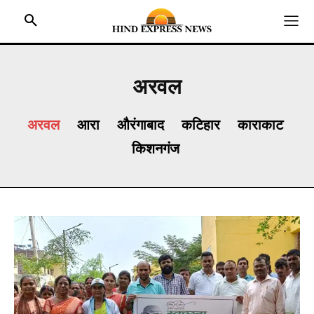
अरवल
अरवल
आरा
औरंगाबाद
कटिहार
काराकाट
HOME
किशनगंज
BIHAR
JHARKHAND
UTTAR PRADESH
MADHYA PRADESH
INTERNATIONAL
NATIONAL NEWS
CRIME NEWS