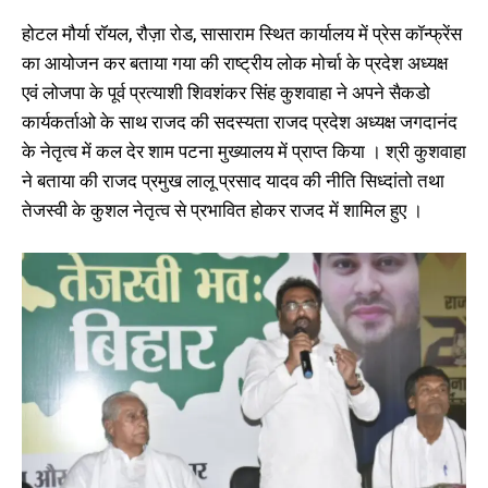
कांग्रेस को किया निराश, राजद प्रत्याशी
साहसहीन नेता हैं- शिवशंकर कुशवाहा
अभय कुशवाहा पहुंचे औरंगाबाद, वायरल
July 4, 2024
होटल मौर्या रॉयल, रौज़ा रोड, सासाराम स्थित कार्यालय में प्रेस कॉन्फ्रेंस
डांस वीडियो को लेकर दिया बयान
In "औरंगाबाद"
का आयोजन कर बताया गया की राष्ट्रीय लोक मोर्चा के प्रदेश अध्यक्ष
March 22, 2024
एवं लोजपा के पूर्व प्रत्याशी शिवशंकर सिंह कुशवाहा ने अपने सैकडो
In "औरंगाबाद"
कार्यकर्ताओ के साथ राजद की सदस्यता राजद प्रदेश अध्यक्ष जगदानंद
के नेतृत्व में कल देर शाम पटना मुख्यालय में प्राप्त किया । श्री कुशवाहा
ने बताया की राजद प्रमुख लालू प्रसाद यादव की नीति सिध्दांतो तथा
तेजस्वी के कुशल नेतृत्व से प्रभावित होकर राजद में शामिल हुए ।
शहीद जगदेव प्रसाद की जयंती पर
आयोजित राजनीतिक एकजुटता रैली रही
ऐतिहासिक
September 5, 2025
In "औरंगाबाद"