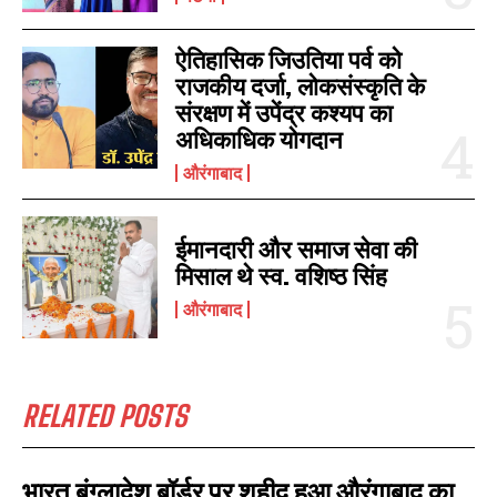
ऐतिहासिक जिउतिया पर्व को
राजकीय दर्जा, लोकसंस्कृति के
संरक्षण में उपेंद्र कश्यप का
अधिकाधिक योगदान
औरंगाबाद
ईमानदारी और समाज सेवा की
I WANT IN
मिसाल थे स्व. वशिष्ठ सिंह
I've read and accept the
Privacy Policy
.
औरंगाबाद
RELATED POSTS
भारत बंग्लादेश बॉर्डर पर शहीद हुआ औरंगाबाद का