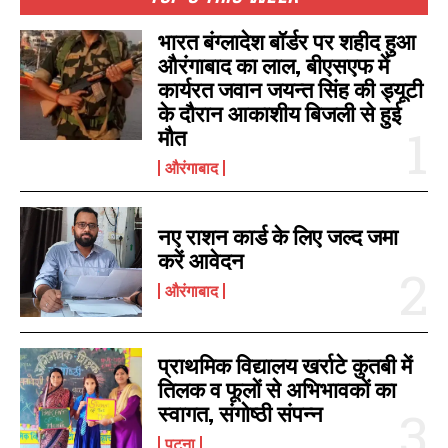
भारत बंग्लादेश बॉर्डर पर शहीद हुआ
औरंगाबाद का लाल, बीएसएफ में
कार्यरत जवान जयन्त सिंह की ड्यूटी
के दौरान आकाशीय बिजली से हुई
मौत
औरंगाबाद
नए राशन कार्ड के लिए जल्द जमा
करें आवेदन
औरंगाबाद
प्राथमिक विद्यालय खर्राटे कुतबी में
तिलक व फूलों से अभिभावकों का
स्वागत, संगोष्ठी संपन्न
पटना