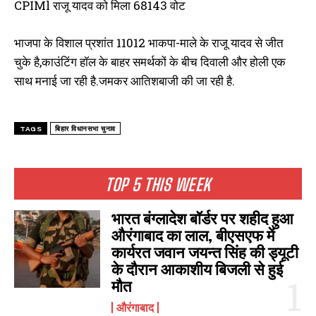
CPIMl राजू यादव को मिला 68143 वोट
51210 मत मिले,जन सुराज के
November 23, 2024
राजद प्रत्याशी अभय कुशवाहा 57085
June 4, 2024
प्रत्याशी मो. अमहद को 17047 मत
In "पटना"
वोटों से आगे। भाजपा प्रत्याशी सुशील
In "पटना"
मिले. छठवां राउंड में बेलागंज विधानसभा
सिंह चल रहे हैं पीछे। क्षेत्र 36 -
भाजपा के विशाल प्रशांत 11012 भाकपा-माले के राजू यादव से जीत
सेएनडीए प्रत्याशी मनोरमा देवी को
जहानाबाद…
चुके है,काउंटिंग हॉल के बाहर समर्थकों के बीच दिवाली और होली एक
38168 मत मिले,राजद प्रत्याशी…
साथ मनाई जा रही है.जमकर आतिशबाजी की जा रही है.
शिक्षक नेता बंशीधर ब्रजवासी की जीत
TAGS
बिहार विधानसभा चुनाव
पर बारुण में शिक्षकों ने जताया हर्ष
December 11, 2024
In "औरंगाबाद"
TOP 5 THIS WEEK
भारत बंग्लादेश बॉर्डर पर शहीद हुआ
औरंगाबाद का लाल, बीएसएफ में
कार्यरत जवान जयन्त सिंह की ड्यूटी
के दौरान आकाशीय बिजली से हुई
मौत
औरंगाबाद