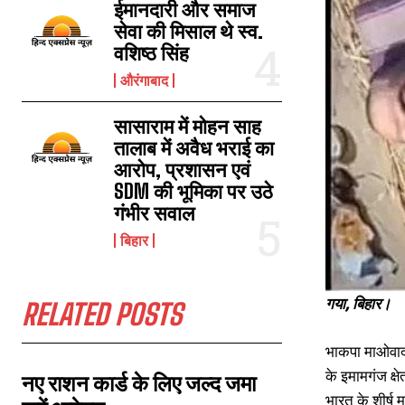
ईमानदारी और समाज
सेवा की मिसाल थे स्व.
वशिष्ठ सिंह
माओवादी नेता विनय यादव गिरफ्तार, साथ में 4 अन्य भी गिरफ्तार
औरंगाबाद
September 21, 2022
In "औरंगाबाद"
सासाराम में मोहन साह
तालाब में अवैध भराई का
आरोप, प्रशासन एवं
SDM की भूमिका पर उठे
गंभीर सवाल
बिहार
गया, बिहार।
RELATED POSTS
भाकपा माओवादी
के इमामगंज क्षे
नए राशन कार्ड के लिए जल्द जमा
भारत के शीर्ष