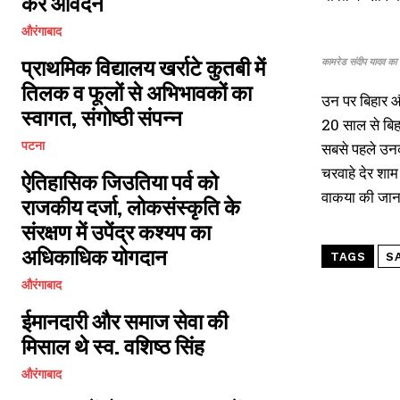
करें आवेदन
औरंगाबाद
प्राथमिक विद्यालय खर्राटे कुतबी में
कामरेड संदीप यादव का श
तिलक व फूलों से अभिभावकों का
उन पर बिहार औ
स्वागत, संगोष्ठी संपन्न
20 साल से बिह
पटना
सबसे पहले उनक
चरवाहे देर शा
ऐतिहासिक जिउतिया पर्व को
वाकया की जानक
राजकीय दर्जा, लोकसंस्कृति के
संरक्षण में उपेंद्र कश्यप का
अधिकाधिक योगदान
TAGS
S
औरंगाबाद
ईमानदारी और समाज सेवा की
मिसाल थे स्व. वशिष्ठ सिंह
औरंगाबाद