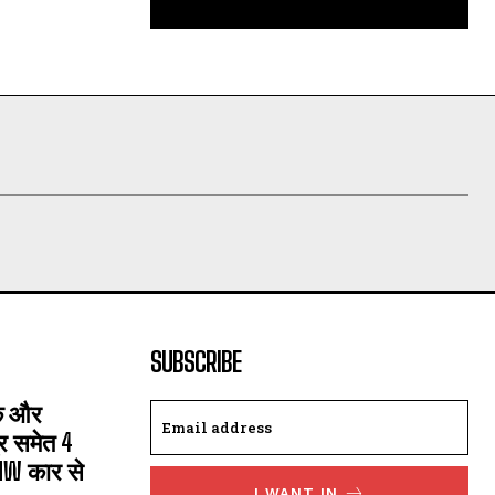
SUBSCRIBE
सक और
्र समेत 4
MW कार से
I WANT IN