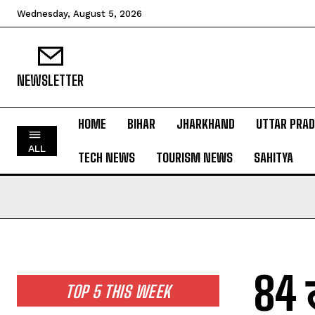
Wednesday, August 5, 2026
NEWSLETTER
HOME
BIHAR
JHARKHAND
UTTAR PRA
HOME
ALL
TECH NEWS
TOURISM NEWS
SAHITYA
BIHAR
JHARKHAND
UTTAR PRADESH
MADHYA PRADESH
INTERNATIONAL
84 
NATIONAL NEWS
TOP 5 THIS WEEK
CRIME NEWS