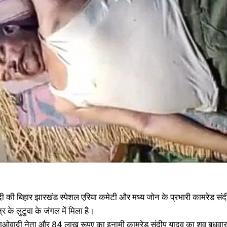
जेल में रहने के बावजूद जेआरएफ में लहराया परचम, 99 परसेंटाइल अंक लाकर किया जिले
ल
का नाम रौशन
ई
November 10, 2022
J
In "औरंगाबाद"
I
 की बिहार झारखंड स्पेशल एरिया कमेटी और मध्य जोन के प्रभारी कामरेड स
त्र के लुटुवा के जंगल में मिला है।
 माओवादी नेता और 84 लाख रूपए का इनामी कामरेड संदीप यादव का शव बुधवार 