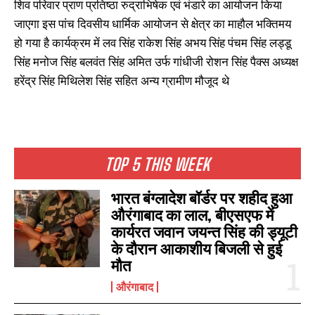
शिव परिवार प्राण प्रतिष्ठा रुद्राभिषेक एवं भंडारे का आयोजन किया
प्राण प्रतिष्ठा और रुद्र महायज्ञ को
कलश शोभायात्रा निकाली. आचार्य
लेकर निकाली गई भव्य कलश यात्रा
जाएगा इस पांच दिवसीय धार्मिक आयोजन से क्षेत्र का माहौल भक्तिमय
ब्राह्मणों ने अहले सुबह से ही विधि
February 10, 2022
February 10, 2022
विधान के साथ कलश पूजन करा कलश
Similar post
हो गया है कार्यक्रम में लव सिंह राकेश सिंह अभय सिंह पंचम सिंह लड्डू
In "औरंगाबाद"
यात्रा का शुभारंभ कराया. बैंड बाजे घोड़ा
सिंह मनोज सिंह बलवंत सिंह अमित उर्फ गांधीजी रोशन सिंह पैक्स अध्यक्ष
ओम…
हरेंद्र सिंह मिथिलेश सिंह सहित अन्य ग्रामीण मौजूद थे
कतेया ग्राम में भव्य मां देवी मंदिर निर्माण
और प्राण प्रतिष्ठा का हुआ आयोजन
TOP 5 THIS WEEK
July 11, 2024
In "औरंगाबाद"
भारत बंग्लादेश बॉर्डर पर शहीद हुआ
औरंगाबाद का लाल, बीएसएफ में
कार्यरत जवान जयन्त सिंह की ड्यूटी
के दौरान आकाशीय बिजली से हुई
मौत
औरंगाबाद