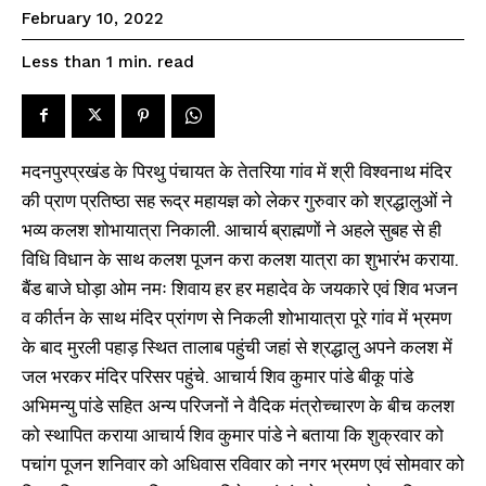
SPORTS NEWS
February 10, 2022
TECH NEWS
read
Less than 1
min.
TOURISM NEWS
SAHITYA
मदनपुरप्रखंड के पिरथु पंचायत के तेतरिया गांव में श्री विश्वनाथ मंदिर
की प्राण प्रतिष्ठा सह रूद्र महायज्ञ को लेकर गुरुवार को श्रद्धालुओं ने
SEE PRICING
भव्य कलश शोभायात्रा निकाली. आचार्य ब्राह्मणों ने अहले सुबह से ही
विधि विधान के साथ कलश पूजन करा कलश यात्रा का शुभारंभ कराया.
बैंड बाजे घोड़ा ओम नमः शिवाय हर हर महादेव के जयकारे एवं शिव भजन
व कीर्तन के साथ मंदिर प्रांगण से निकली शोभायात्रा पूरे गांव में भ्रमण
के बाद मुरली पहाड़ स्थित तालाब पहुंची जहां से श्रद्धालु अपने कलश में
तेतरिया गांव में श्री विश्वनाथ मंदिर की
जल भरकर मंदिर परिसर पहुंचे. आचार्य शिव कुमार पांडे बीकू पांडे
प्राण प्रतिष्ठा सह रूद्र महायज्ञ को
लेकर निकाली गई भव्य कलश यात्रा
अभिमन्यु पांडे सहित अन्य परिजनों ने वैदिक मंत्रोच्चारण के बीच कलश
मदनपुरप्रखंड के पिरथु पंचायत के
को स्थापित कराया आचार्य शिव कुमार पांडे ने बताया कि शुक्रवार को
तेतरिया गांव में श्री विश्वनाथ मंदिर की
पचांग पूजन शनिवार को अधिवास रविवार को नगर भ्रमण एवं सोमवार को
प्राण प्रतिष्ठा सह रूद्र महायज्ञ को
तेतरिया गांव में श्री विश्वनाथ मंदिर के
लेकर गुरुवार को श्रद्धालुओं ने भव्य